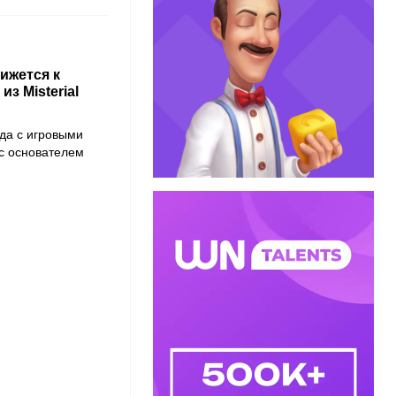
ижется к
з Misterial
да с игровыми
с основателем