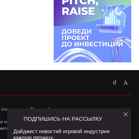
 ссылка на
app2top.ru
обязательна.
×
ПОДПИШИСЬ НА РАССЫЛКУ
ные геолокации Пользователей сайта и сервис «Яндекс
жатся в
Политике конфиденциальности
и
Пользовательском
Дайджест новостей игровой индустрии
каждую пятницу.