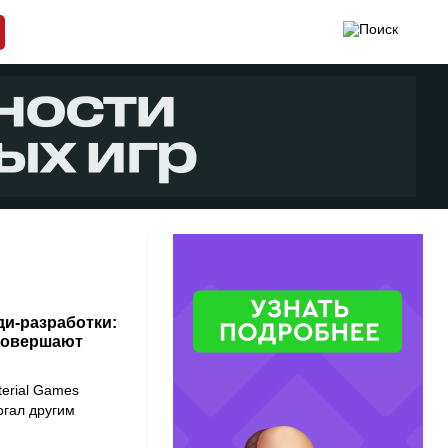
и-разработки:
совершают
terial Games
огал другим