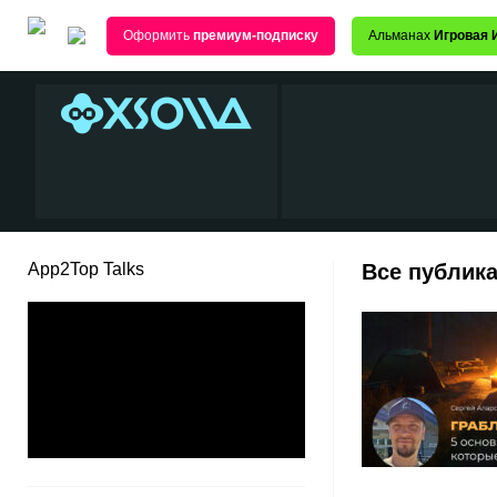
Оформить
премиум-подписку
Альманах
Игровая 
App2Top Talks
Все публика