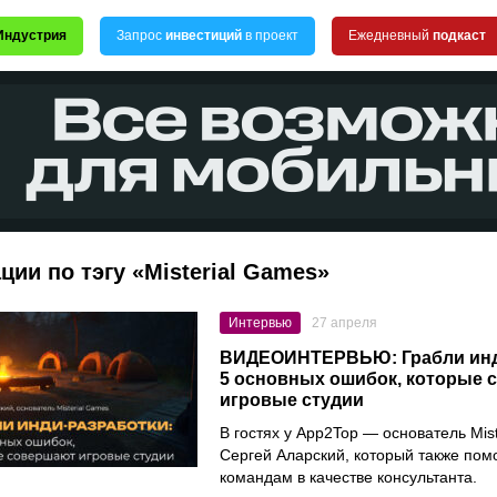
Индустрия
Запрос
инвестиций
в проект
Ежедневный
подкаст
ции по тэгу «Misterial Games»
Интервью
27 апреля
ВИДЕОИНТЕРВЬЮ: Грабли инд
5 основных ошибок, которые 
игровые студии
В гостях у App2Top — основатель Mis
Сергей Аларский, который также пом
командам в качестве консультанта.