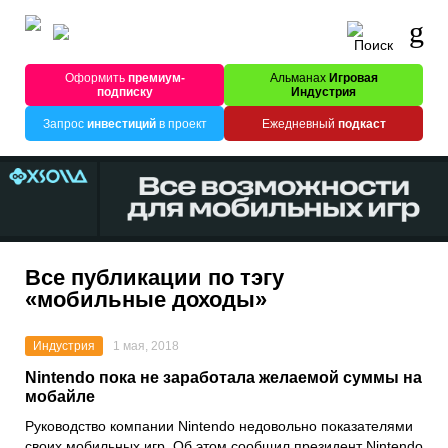
Оформить
премиум-
Альманах
Игровая
подписку
Индустрия
Запрос
инвестиций
в проект
Ежедневный
подкаст
Все публикации по тэгу
«мобильные доходы»
Индустрия
1 мая, 2018
Nintendo пока не заработала желаемой суммы на
мобайле
Руководство компании Nintendo недовольно показателями
своих мобильных игр. Об этом сообщил президент Nintendo