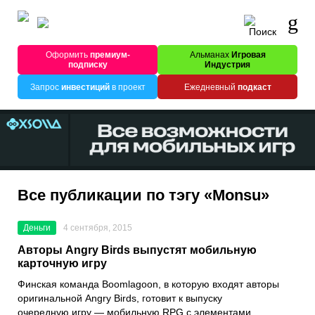
Оформить
премиум-
Альманах
Игровая
подписку
Индустрия
Запрос
инвестиций
в проект
Ежедневный
подкаст
Все публикации по тэгу «Monsu»
Деньги
4 сентября, 2015
Авторы Angry Birds выпустят мобильную
карточную игру
Финская команда Boomlagoon, в которую входят авторы
оригинальной Angry Birds, готовит к выпуску
очередную игру — мобильную RPG с элементами