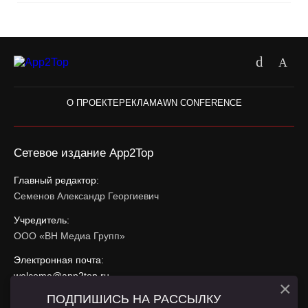
О ПРОЕКТЕ
РЕКЛАМА
WN CONFERENCE
Сетевое издание App2Top
Главный редактор:
Семенов Александр Георгиевич
Учредитель:
ООО «ВН Медиа Групп»
Электронная почта:
welcome@app2top.ru
×
ПОДПИШИСЬ НА РАССЫЛКУ
При использовании материалов активная ссылка на
app2top.ru