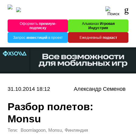
Оформить
премиум-
Альманах
Игровая
подписку
Индустрия
Запрос
инвестиций
в проект
Ежедневный
подкаст
31.10.2014 18:12
Александр Семенов
Разбор полетов:
Monsu
Теги:
,
,
Boomlagoon
Monsu
Финляндия