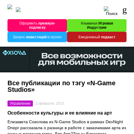
Оформить
премиум-
Альманах
Игровая
подписку
Индустрия
Запрос
инвестиций
в проект
Ежедневный
подкаст
Все публикации по тэгу «N-Game
Studios»
Управление
2 февраля, 2015
Особенности культуры и ее влияние на арт
Елизавета Соколова из N-Game Studios в рамках DevNight
Dnepr рассказала о разнице в работе с заказчиками арта из
разных регионов мира. Для App2Top.ru Елизавета