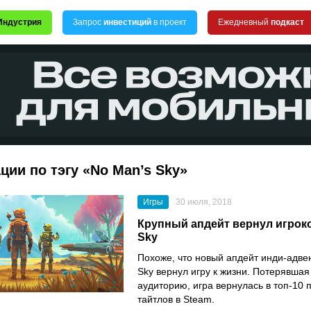
Индустрия
Запрос
инвестиций
в проект
Ежедневный
подкаст
ции по тэгу «No Man’s Sky»
Игры
30 июля, 2018
Крупный апдейт вернул игроко
Sky
Похоже, что новый апдейт инди-адве
Sky вернул игру к жизни. Потерявшая
аудиторию, игра вернулась в топ-10
тайтлов в Steam.