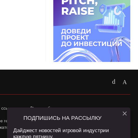
 ссылка на
app2top.ru
обязательна.
×
ПОДПИШИСЬ НА РАССЫЛКУ
ные геолокации Пользователей сайта и сервис «Яндекс
жатся в
Политике конфиденциальности
и
Пользовательском
Дайджест новостей игровой индустрии
каждую пятницу.