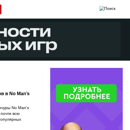
в в No Man’s
нчуры No Man’s
 почти всю
 популярных