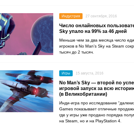
Индустрия
27 сентября, 2016
Число онлайновых пользовате
Sky упало на 99% за 46 дней
Меньше чем за два месяца число е
игроков в No Man’s Sky на Steam сок
тысяч до 2 тысяч.
Игры
15 августа, 2016
No Man’s Sky — второй по усп
игровой запуск за всю историю
(в Великобритании)
Инди-игра про исследование “далеких
Games показывает отличные продажи 
где у игры уже продано порядка пол
на Steam, но и на PlayStation 4.