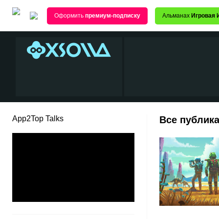
Оформить
премиум-подписку
Альманах
Игровая 
App2Top Talks
Все публика