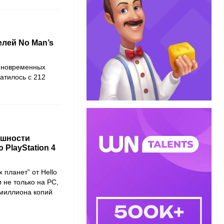
лей No Man’s
диновременных
ратилось с 212
ешности
 PlayStation 4
 планет” от Hello
не только на PC,
умиллиона копий