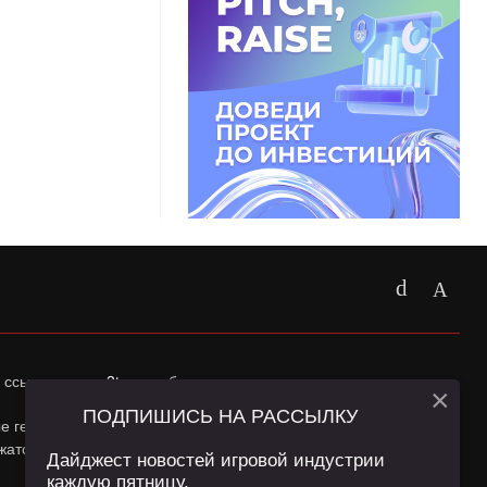
 ссылка на
app2top.ru
обязательна.
×
ПОДПИШИСЬ НА РАССЫЛКУ
ные геолокации Пользователей сайта и сервис «Яндекс
жатся в
Политике конфиденциальности
и
Пользовательском
Дайджест новостей игровой индустрии
каждую пятницу.