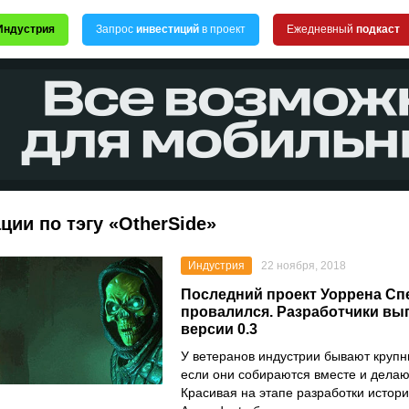
Индустрия
Запрос
инвестиций
в проект
Ежедневный
подкаст
ции по тэгу «OtherSide»
Индустрия
22 ноября, 2018
Последний проект Уоррена Сп
провалился. Разработчики вы
версии 0.3
У ветеранов индустрии бывают круп
если они собираются вместе и делаю
Красивая на этапе разработки истори