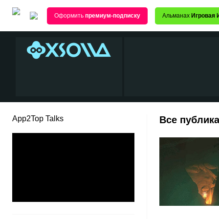
Оформить
премиум-подписку
Альманах
Игровая 
App2Top Talks
Все публика