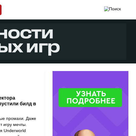
ектора
пустили билд в
ные промахи. Даже
т игру мечты.
я Underworld