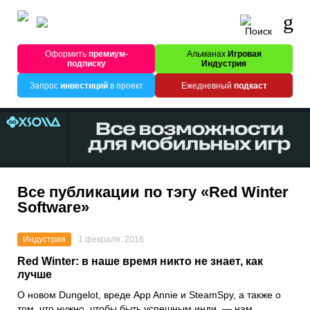
Оформить
премиум-
Альманах
Игровая
подписку
Индустрия
Запрос
инвестиций
в проект
Ежедневный
подкаст
Все публикации по тэгу «Red Winter
Software»
Индустрия
1 февраля, 2016
Red Winter: в наше время никто не знает, как
лучше
О новом Dungelot, вреде App Annie и SteamSpy, а также о
том, что нужно, чтобы быть успешным инди, — нам