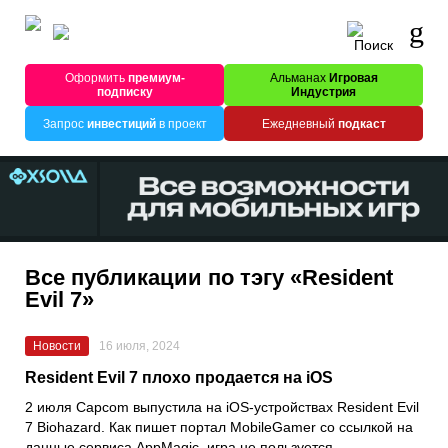
Оформить
премиум-
Альманах
Игровая
подписку
Индустрия
Запрос
инвестиций
в проект
Ежедневный
подкаст
Все публикации по тэгу «Resident
Evil 7»
Новости
16 июля, 2024
Resident Evil 7 плохо продается на iOS
2 июля Capcom выпустила на iOS-устройствах Resident Evil
7 Biohazard. Как пишет портал MobileGamer со ссылкой на
данные сервиса AppMagic, игра не пользуется