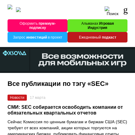
Оформить
премиум-
Альманах
Игровая
подписку
Индустрия
Запрос
инвестиций
в проект
Ежедневный
подкаст
Все публикации по тэгу «SEC»
Новости
17 марта
СМИ: SEC собирается освободить компании от
обязательных квартальных отчетов
Сейчас Комиссия по ценным бумагам и биржам США (SEC)
требует от всех компаний, акции которых торгуются на
американских биржах, публиковать финансовые отчеты