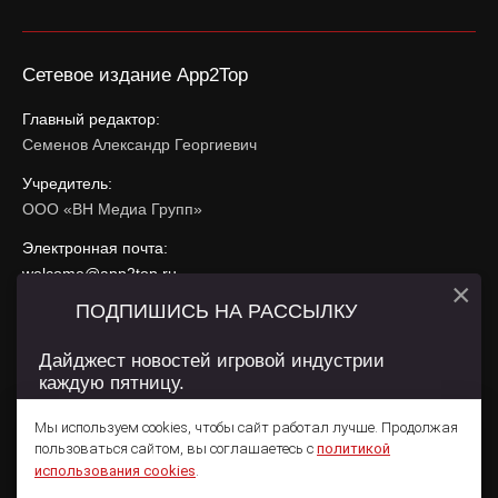
Сетевое издание App2Top
Главный редактор:
Семенов Александр Георгиевич
Учредитель:
ООО «ВН Медиа Групп»
Электронная почта:
welcome@app2top.ru
×
ПОДПИШИСЬ НА РАССЫЛКУ
При использовании материалов активная ссылка на
app2top.ru
обязательна.
Дайджест новостей игровой индустрии
каждую пятницу.
Сайт использует IP адреса, cookie, данные геолокации
Пользователей сайта и сервис «Яндекс Метрика». Условия
Мы используем cookies, чтобы сайт работал лучше. Продолжая
использования содержатся в
Политике конфиденциальности
и
пользоваться сайтом, вы соглашаетесь с
политикой
Пользовательском соглашении
.
Подписаться
использования cookies
.