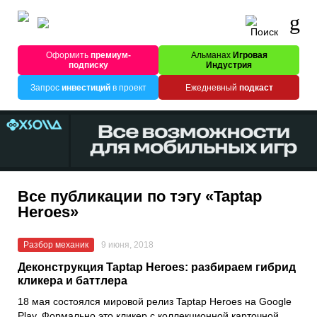
Оформить
премиум-
Альманах
Игровая
подписку
Индустрия
Запрос
инвестиций
в проект
Ежедневный
подкаст
Все публикации по тэгу «Taptap
Heroes»
Разбор механик
9 июня, 2018
Деконструкция Taptap Heroes: разбираем гибрид
кликера и баттлера
18 мая состоялся мировой релиз Taptap Heroes на Google
Play. Формально это кликер с коллекционной карточной