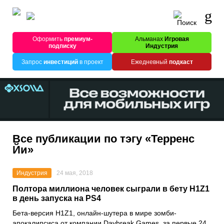
Оформить
премиум-
Альманах
Игровая
подписку
Индустрия
Запрос
инвестиций
в проект
Ежедневный
подкаст
Все публикации по тэгу «Терренс
Йи»
Индустрия
24 мая, 2018
Полтора миллиона человек сыграли в бету H1Z1
в день запуска на PS4
Бета-версия H1Z1, онлайн-шутера в мире зомби-
апокалипсиса от компании Daybreak Games, за первые 24