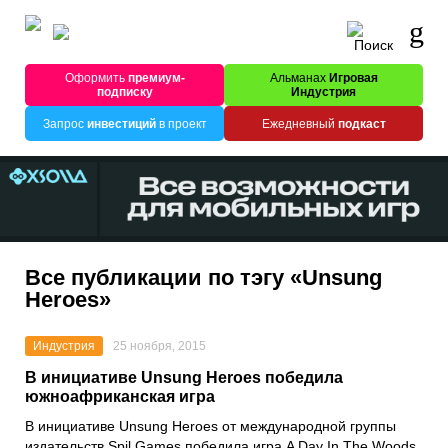
Оформить
премиум-
Альманах
Игровая
подписку
Индустрия
Запрос
инвестиций
в проект
Ежедневный
подкаст
Все публикации по тэгу «Unsung
Heroes»
Индустрия
25 ноября, 2015
В инициативе Unsung Heroes победила
южноафриканская игра
В инициативе Unsung Heroes от международной группы
издательств Spil Games победила игра A Day In The Woods.