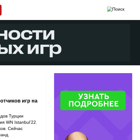
отчиков игр на
одов Турции
ция
WN Istanbul’22
.
ков. Сейчас
манд.