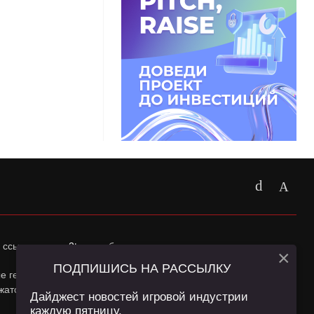
 ссылка на
app2top.ru
обязательна.
×
ПОДПИШИСЬ НА РАССЫЛКУ
ные геолокации Пользователей сайта и сервис «Яндекс
жатся в
Политике конфиденциальности
и
Пользовательском
Дайджест новостей игровой индустрии
каждую пятницу.