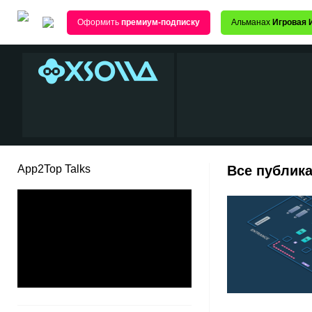
Оформить
премиум-подписку
Альманах
Игровая 
App2Top Talks
Все публика