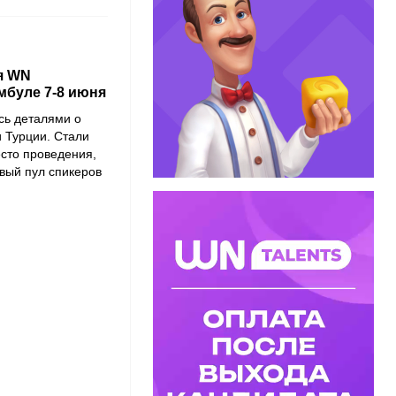
я WN
мбуле 7-8 июня
ь деталями о
 Турции. Стали
есто проведения,
овый пул спикеров