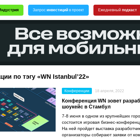
Индустрия
Запрос
инвестиций
в проект
Ежедневный
подкаст
ции по тэгу «WN Istanbul’22»
Конференции
18 апреля, 2022
Конференция WN зовет разраб
шоукейс в Стамбул
7-8 июня в одном из крупнейших гор
состоится игровая бизнес-конферен
На ней пройдет выставка разработчи
организаторы собирают заявки от ко