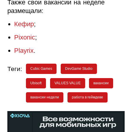
Также свои вакансии на неделе
размещали:
Кефир
;
Pixonic
;
Playrix
.
Теги:
Cubic Games
DevGame Studio
Ubisoft
VALUES VALUE
вакансии
вакансии недели
работа в геймдеве