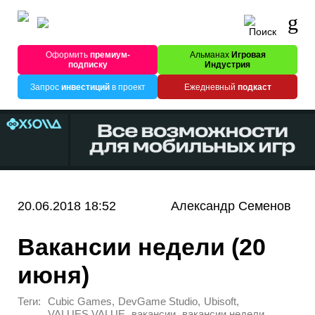
Оформить
премиум-
Альманах
Игровая
подписку
Индустрия
Запрос
инвестиций
в проект
Ежедневный
подкаст
20.06.2018 18:52
Александр Семенов
Вакансии недели (20
июня)
Теги:
,
,
,
Cubic Games
DevGame Studio
Ubisoft
,
,
,
VALUES VALUE
вакансии
вакансии недели