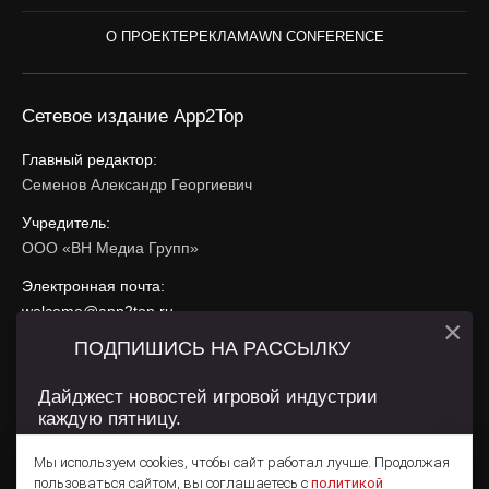
О ПРОЕКТЕ
РЕКЛАМА
WN CONFERENCE
Сетевое издание App2Top
Главный редактор:
Семенов Александр Георгиевич
Учредитель:
ООО «ВН Медиа Групп»
Электронная почта:
welcome@app2top.ru
×
ПОДПИШИСЬ НА РАССЫЛКУ
При использовании материалов активная ссылка на
app2top.ru
обязательна.
Дайджест новостей игровой индустрии
каждую пятницу.
Сайт использует IP адреса, cookie, данные геолокации
Пользователей сайта и сервис «Яндекс Метрика». Условия
Мы используем cookies, чтобы сайт работал лучше. Продолжая
использования содержатся в
Политике конфиденциальности
и
пользоваться сайтом, вы соглашаетесь с
политикой