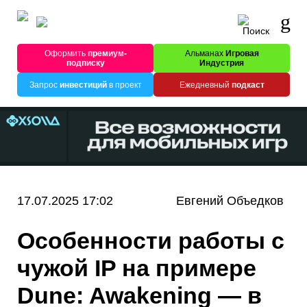
Оформить
премиум-
Альманах
Игровая
подписку
Индустрия
Запрос
инвестиций
в проект
Ежедневный
подкаст
17.07.2025 17:02
Евгений Объедков
Особенности работы с
чужой IP на примере
Dune: Awakening — в