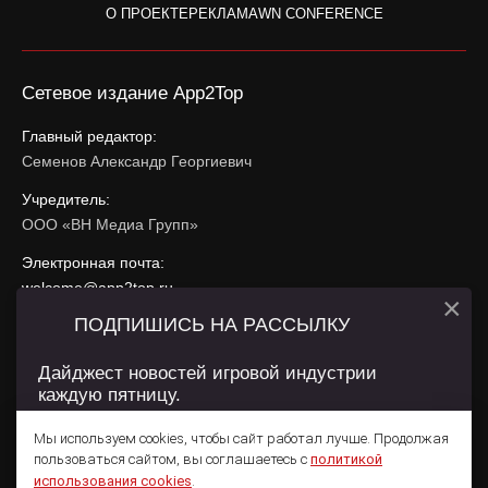
О ПРОЕКТЕ
РЕКЛАМА
WN CONFERENCE
Сетевое издание App2Top
Главный редактор:
Семенов Александр Георгиевич
Учредитель:
ООО «ВН Медиа Групп»
Электронная почта:
welcome@app2top.ru
×
ПОДПИШИСЬ НА РАССЫЛКУ
При использовании материалов активная ссылка на
app2top.ru
обязательна.
Дайджест новостей игровой индустрии
каждую пятницу.
Сайт использует IP адреса, cookie, данные геолокации
Пользователей сайта и сервис «Яндекс Метрика». Условия
Мы используем cookies, чтобы сайт работал лучше. Продолжая
использования содержатся в
Политике конфиденциальности
и
пользоваться сайтом, вы соглашаетесь с
политикой
Пользовательском соглашении
.
Подписаться
использования cookies
.