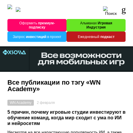
Оформить
премиум-
Альманах
Игровая
подписку
Индустрия
Запрос
инвестиций
в проект
Ежедневный
подкаст
Все публикации по тэгу «WN
Academy»
WN Academy
2 февраля
5 причин, почему игровые студии инвестируют в
обучение команд, когда мир сходит с ума по ИИ
и нейросетям
Несмотря на все нарастающую популярность ИИ, а также