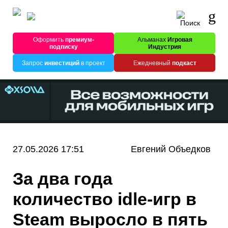
Оформить
премиум-
Альманах
Игровая
подписку
Индустрия
Запрос
инвестиций
в проект
Ежедневный
подкаст
27.05.2026 17:51
Евгений Объедков
За два года
количество idle-игр в
Steam выросло в пять