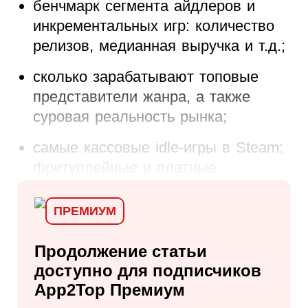
бенчмарк сегмента айдлеров и
инкрементальных игр: количество
релизов, медианная выручка и т.д.;
сколько зарабатывают топовые
представители жанра, а также
суровая реальность рынка;
самые кассовые idle-игры в Steam:
фритуплейные и платные.
ПРЕМИУМ
Продолжение статьи
доступно для
подписчиков
App2Top Премиум