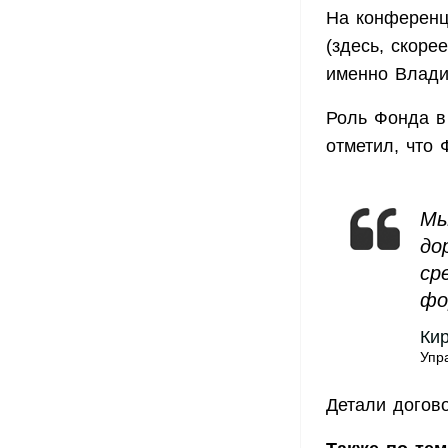
На конференц
(здесь, скоре
именно Влади
Роль Фонда в
отметил, что 
Мы
до
ср
фо
Ки
Упр
Детали догов