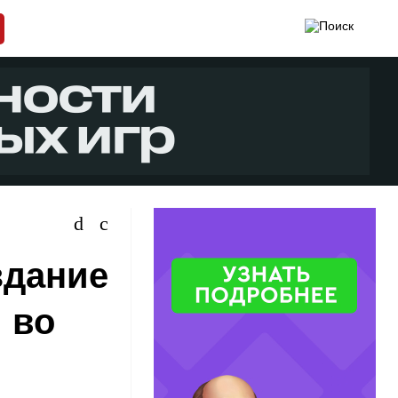
здание
 во