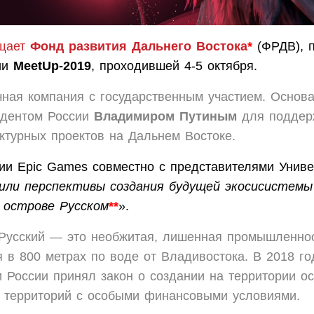
щает
Фонд развития Дальнего Востока
*
(ФРДВ), п
ии
MeetUp-2019
, проходившей 4-5 октября.
ная компания с государственным участием. Основа
идентом России
Владимиром Путиным
для поддер
ктурных проектов на Дальнем Востоке.
ии Epic Games совместно с представителями Униве
или перспективы создания будущей экосисистемы
 острове Русском
**
».
Русский — это необжитая, лишенная промышленно
я в 800 метрах по воде от Владивостока. В 2018 го
 России принял закон о создании на территории о
территорий с особыми финансовыми условиями.