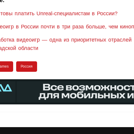
е:
отовы платить Unreal-специалистам в России?
еоигр в России почти в три раза больше, чем кино
аботка видеоигр — одна из приоритетных отраслей 
адской области
Games
Россия