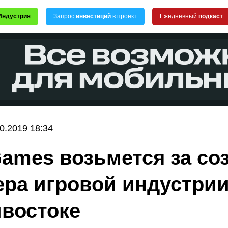
Индустрия
Запрос
инвестиций
в проект
Ежедневный
подкаст
0.2019 18:34
Games возьмется за со
ера игровой индустрии
востоке