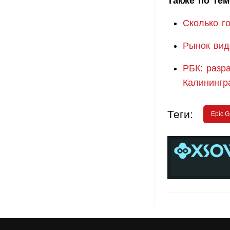
Также по тем
Сколько г
Рынок вид
РБК: разр
Калинингр
Теги:
Epic 