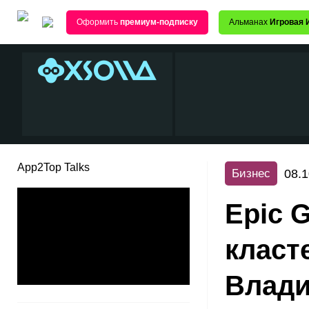
Оформить
премиум-подписку
Альманах
Игровая 
App2Top Talks
08.1
Бизнес
Epic 
класт
Влади