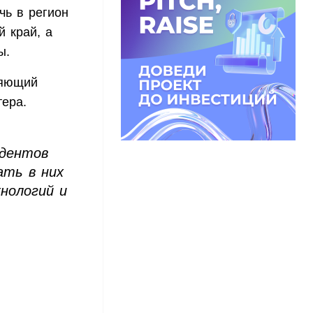
чь в регион
й край, а
ы.
ляющий
тера.
идентов
ать в них
нологий и