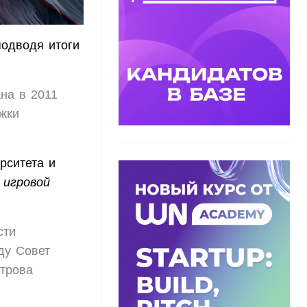
одводя итоги
на в 2011
жки
рситета и
 игровой
сти
ду Совет
строва