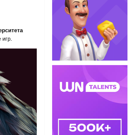
ерситета
 игр.