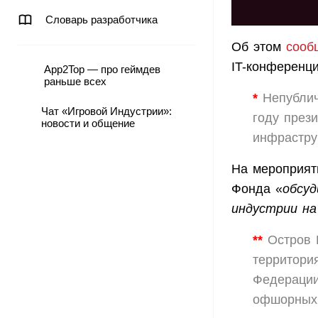
Словарь разработчика
Об этом
сооб
IT-конференц
App2Top — про геймдев
раньше всех
*
Непублич
Чат «Игровой Индустрии»:
году през
новости и общение
инфрастру
На мероприят
Фонда «
обсуд
индустрии на
**
Остров 
территори
Федерации
офшорных 