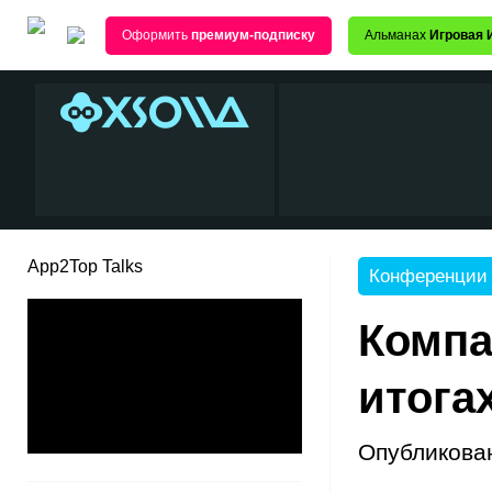
Оформить
премиум-подписку
Альманах
Игровая 
App2Top Talks
Конференции
Компа
итогах
Опубликова