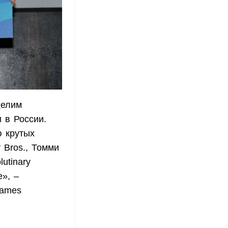
делим
и в России.
ю крутых
r Bros., Томми
utinary
», –
Games