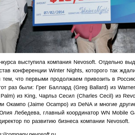
нкурса выступила компания Nevosoft. Отдельно вы
став конференции Winter Nights, которого так ждал
 тем, что первыми продолжаем привозить в Росси
тот раз были: Грег Баллард (Greg Ballard) из Warne
alm) из King, Чарльз Сесил (Charles Cecil) из Revol
ми Окампо (Jaime Ocampo) из DeNA и многие другие
Юлия Лебедева, главный координатор WN Mobile 
директор по развитию бизнеса компании Nevosoft.
://company.nevosoft.ru