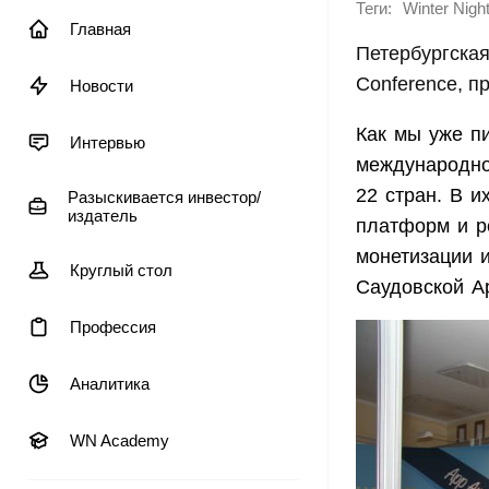
Теги:
Winter Nigh
Главная
Петербургская
Conference, п
Новости
Как мы уже пи
Интервью
международно
22 стран. В и
Разыскивается инвестор/
издатель
платформ и р
монетизации 
Круглый стол
Саудовской А
Профессия
Аналитика
WN Academy