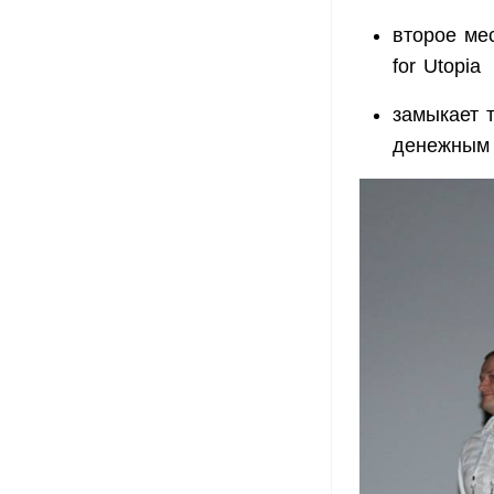
второе мес
for Utopia
замыкает т
денежным 