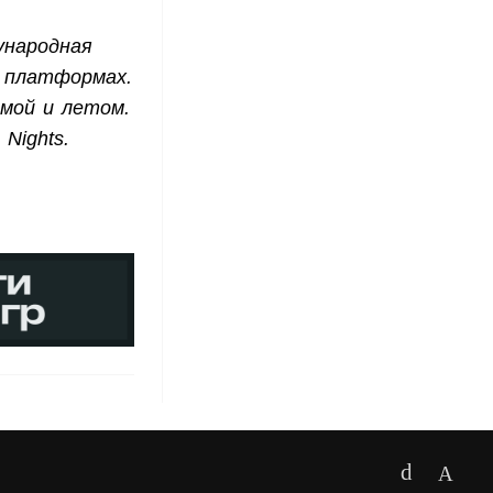
ународная
х платформах.
имой и летом.
Nights.