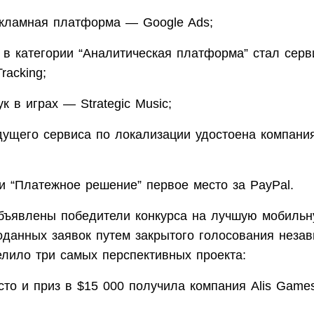
кламная платформа — Google Ads;
 в категории “Аналитическая платформа” стал серв
racking;
к в играх — Strategic Music;
дущего сервиса по локализации удостоена компани
ии “Платежное решение” первое место за PayPal.
бъявлены победители конкурса на лучшую мобильну
оданных заявок путем закрытого голосования неза
елило три самых перспективных проекта:
сто и приз в $15 000 получила компания Alis Game