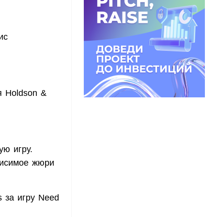
ис
я Holdson &
ю игру.
висимое жюри
s за игру Need