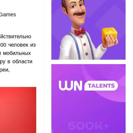
 Games
ействительно
00 человек из
ли мобильных
ру в области
реи,