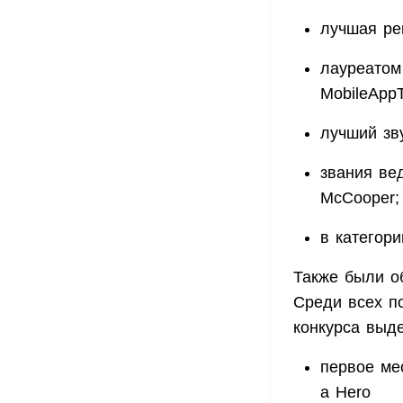
лучшая ре
лауреатом
MobileAppT
лучший зву
звания ве
McCooper;
в категор
Также были о
Среди всех п
конкурса выд
первое ме
a Hero