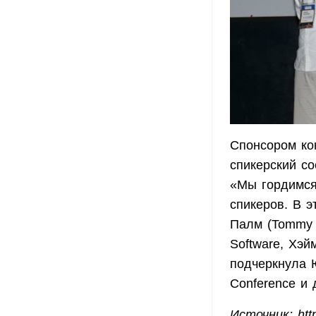
Спонсором ко
спикерский со
«Мы гордимся
спикеров. В э
Палм (Tommy P
Software, Хэй
подчеркнула 
Conference и 
Источник: http