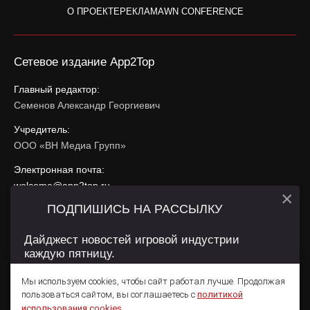
О ПРОЕКТЕ
РЕКЛАМА
WN CONFERENCE
Сетевое издание App2Top
Главный редактор:
Семенов Александр Георгиевич
Учредитель:
ООО «ВН Медиа Групп»
Электронная почта:
welcome@app2top.ru
×
ПОДПИШИСЬ НА РАССЫЛКУ
При использовании материалов активная ссылка на
app2top.ru
обязательна.
Дайджест новостей игровой индустрии
каждую пятницу.
Сайт использует IP адреса, cookie, данные геолокации
Пользователей сайта и сервис «Яндекс Метрика». Условия
Мы используем cookies, чтобы сайт работал лучше. Продолжая
использования содержатся в
Политике конфиденциальности
и
пользоваться сайтом, вы соглашаетесь с
политикой
Пользовательском соглашении
.
Подписаться
использования cookies
.