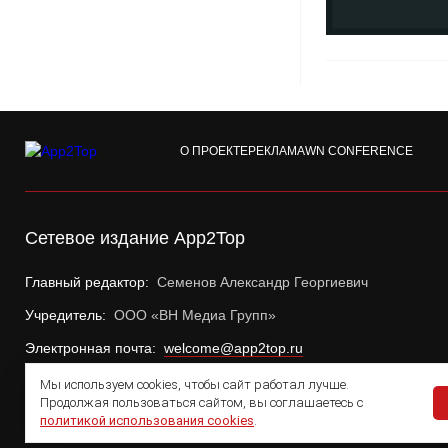
О ПРОЕКТЕ
РЕКЛАМА
WN CONFERENCE
Сетевое издание App2Top
Главный редактор:
Семенов Александр Георгиевич
Учредитель:
ООО «ВН Медиа Групп»
Электронная почта:
welcome@app2top.ru
Мы используем cookies, чтобы сайт работал лучше.
Продолжая пользоваться сайтом, вы соглашаетесь с
политикой использования cookies
.
© 2011 — 2026 App2Top