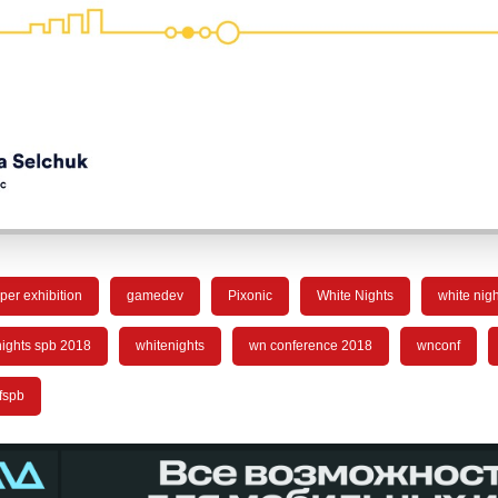
per exhibition
gamedev
Pixonic
White Nights
white nig
nights spb 2018
whitenights
wn conference 2018
wnconf
fspb