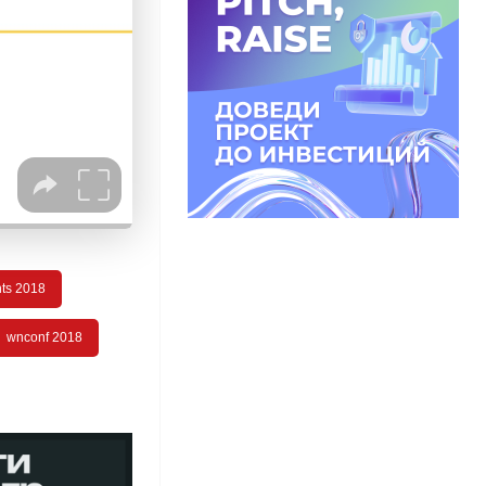
hts 2018
wnconf 2018