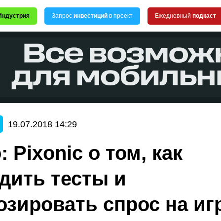
Индустрия
Запрос
инвестиций
в проект
Ежедневный
подкаст
19.07.2018 14:29
 Pixonic о том, как
дить тесты и
озировать спрос на иг