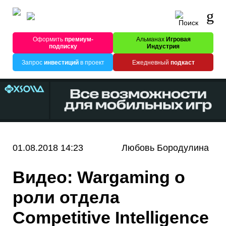
Оформить
премиум-
Альманах
Игровая
подписку
Индустрия
Запрос
инвестиций
в проект
Ежедневный
подкаст
01.08.2018 14:23
Любовь Бородулина
Видео: Wargaming о
роли отдела
Competitive Intelligence