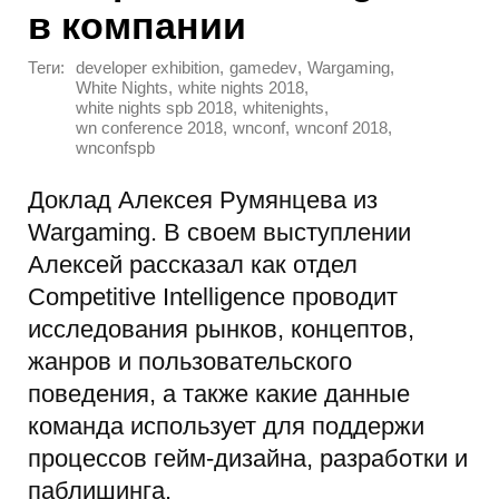
в компании
Теги:
,
,
,
developer exhibition
gamedev
Wargaming
,
,
White Nights
white nights 2018
,
,
white nights spb 2018
whitenights
,
,
,
wn conference 2018
wnconf
wnconf 2018
wnconfspb
Доклад Алексея Румянцева из
Wargaming. В своем выступлении
Алексей рассказал как отдел
Competitive Intelligence проводит
исследования рынков, концептов,
жанров и пользовательского
поведения, а также какие данные
команда использует для поддержи
процессов гейм-дизайна, разработки и
паблишинга.