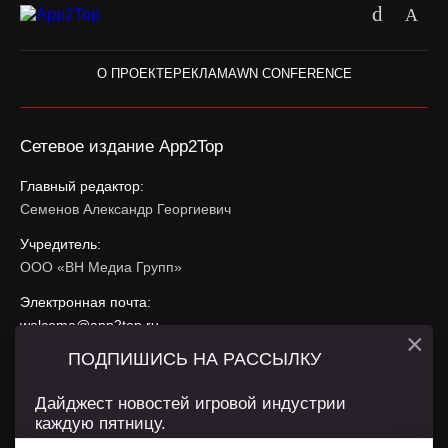
О ПРОЕКТЕ
РЕКЛАМА
WN CONFERENCE
Сетевое издание App2Top
Главный редактор:
Семенов Александр Георгиевич
Учредитель:
ООО «ВН Медиа Групп»
Электронная почта:
welcome@app2top.ru
×
ПОДПИШИСЬ НА РАССЫЛКУ
При использовании материалов активная ссылка на
app2top.ru
обязательна.
Дайджест новостей игровой индустрии
каждую пятницу.
Сайт использует IP адреса, cookie, данные геолокации