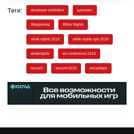
Теги:
developer exhibition
gamedev
Wargaming
White Nights
white nights 2018
white nights spb 2018
whitenights
wn conference 2018
wnconf
wnconf 2018
wnconfspb