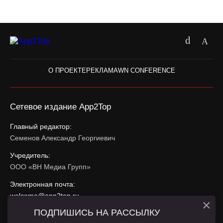
О ПРОЕКТЕ
РЕКЛАМА
WN CONFERENCE
Сетевое издание App2Top
Главный редактор:
Семенов Александр Георгиевич
Учредитель:
ООО «ВН Медиа Групп»
Электронная почта:
welcome@app2top.ru
×
ПОДПИШИСЬ НА РАССЫЛКУ
При использовании материалов активная ссылка на
app2top.ru