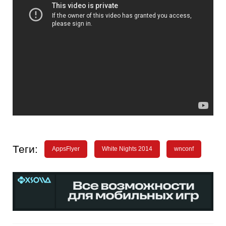
Теги:
AppsFlyer
White Nights 2014
wnconf