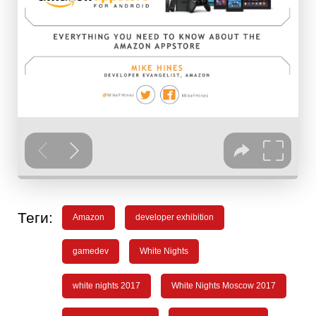
Теги:
Amazon
developer exhibition
gamedev
White Nights
white nights 2017
White Nights Moscow 2017