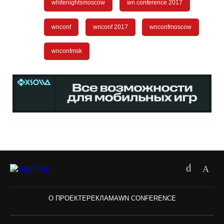
whitenightsmoscow
wn conference 2017
wnconf
wnconf 2017
wnconfmoscow
wnconfmsk
О ПРОЕКТЕ
РЕКЛАМА
WN CONFERENCE