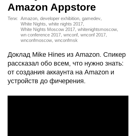
Amazon Appstore
Теги:
,
,
,
Amazon
developer exhibition
gamedev
,
,
White Nights
white nights 2017
,
,
White Nights Moscow 2017
whitenightsmoscow
,
,
,
wn conference 2017
wnconf
wnconf 2017
,
wnconfmoscow
wnconfmsk
Доклад Mike Hines из Amazon. Спикер
рассказал обо всем, что нужно знать:
от создания аккаунта на Amazon и
устройств до фичерения.