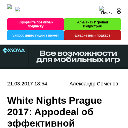
Оформить
премиум-
Альманах
Игровая
подписку
Индустрия
Запрос
инвестиций
в проект
Ежедневный
подкаст
21.03.2017 18:54
Александр Семенов
White Nights Prague
2017: Appodeal об
эффективной