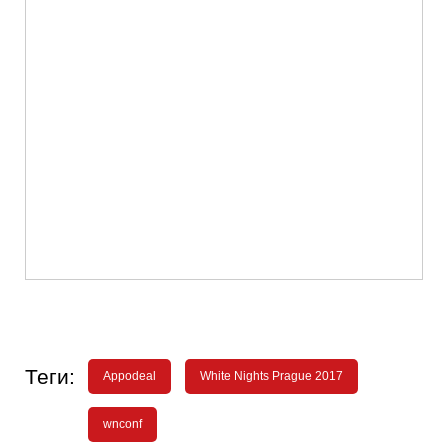
Теги:
Appodeal
White Nights Prague 2017
wnconf