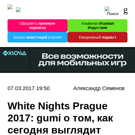
Оформить
премиум-
Альманах
Игровая
подписку
Индустрия
Запрос
инвестиций
в проект
Ежедневный
подкаст
07.03.2017 19:50
Александр Семенов
White Nights Prague
2017: gumi о том, как
сегодня выглядит