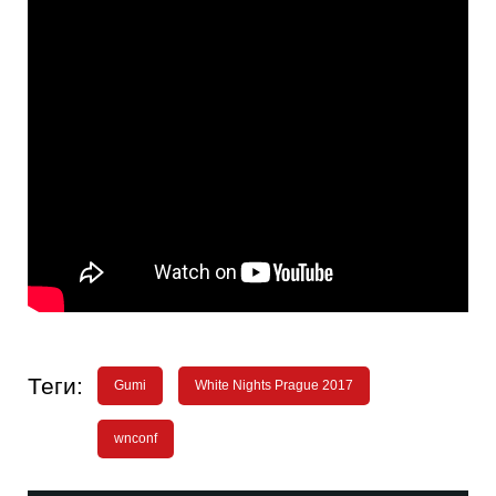
Теги:
Gumi
White Nights Prague 2017
wnconf