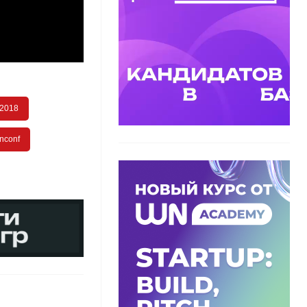
 2018
nconf