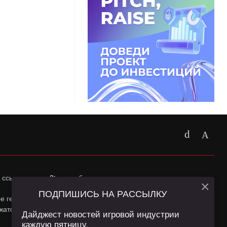
 ссылка на
app2top.ru
обязательна.
×
ПОДПИШИСЬ НА РАССЫЛКУ
ные геолокации Пользователей сайта и сервис «Яндекс
жатся в
Политике конфиденциальности
и
Пользовательском
Дайджест новостей игровой индустрии
каждую пятницу.