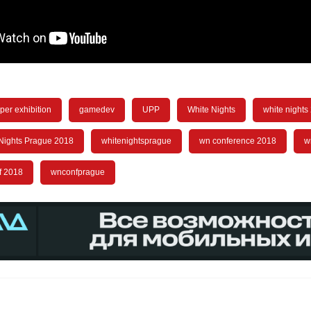
per exhibition
gamedev
UPP
White Nights
white nights
Nights Prague 2018
whitenightsprague
wn conference 2018
w
f 2018
wnconfprague