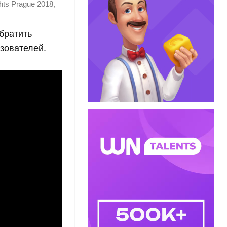
,
hts Prague 2018
братить
зователей.