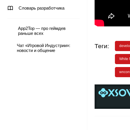
Словарь разработчика
App2Top — про геймдев
раньше всех
Теги:
Чат «Игровой Индустрии»:
develo
новости и общение
White 
wncon