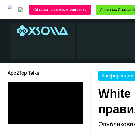
Оформить
премиум-подписку
Альманах
Игровая 
App2Top Talks
Конференции
White 
прави
Опубликова