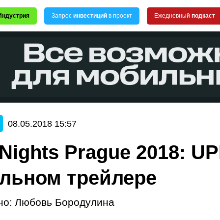
Индустрия
Запрос
инвестиций
в проект
Ежедневный
подкаст
08.05.2018 15:57
Nights Prague 2018: UP
льном трейлере
но:
Любовь Бородулина