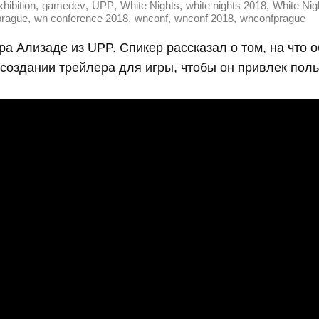
,
,
,
,
,
hibition
gamedev
UPP
White Nights
white nights 2018
White Nig
,
,
,
,
prague
wn conference 2018
wnconf
wnconf 2018
wnconfprague
а Ализаде из UPP. Спикер рассказал о том, на что о
создании трейлера для игры, чтобы он привлек поль