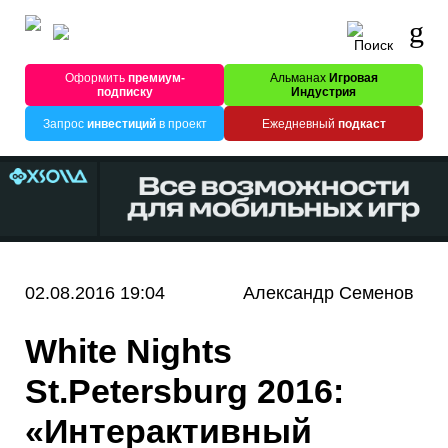
Оформить
премиум-
Альманах
Игровая
подписку
Индустрия
Запрос
инвестиций
в проект
Ежедневный
подкаст
02.08.2016 19:04
Александр Семенов
White Nights
St.Petersburg 2016:
«Интерактивный