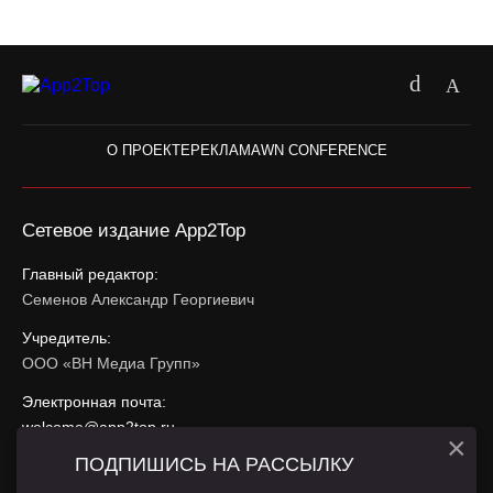
О ПРОЕКТЕ
РЕКЛАМА
WN CONFERENCE
Сетевое издание App2Top
Главный редактор:
Семенов Александр Георгиевич
Учредитель:
ООО «ВН Медиа Групп»
Электронная почта:
welcome@app2top.ru
×
ПОДПИШИСЬ НА РАССЫЛКУ
При использовании материалов активная ссылка на
app2top.ru