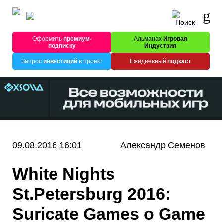
Оформить
премиум-
Альманах
Игровая
подписку
Индустрия
Запрос
инвестиций
в проект
Ежедневный
подкаст
09.08.2016 16:01
Александр Семенов
White Nights
St.Petersburg 2016:
Suricate Games о Game