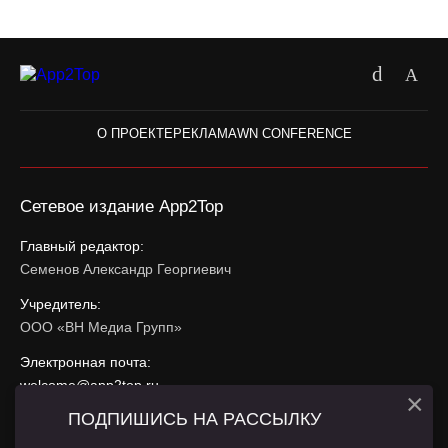
О ПРОЕКТЕ
РЕКЛАМА
WN CONFERENCE
Сетевое издание App2Top
Главный редактор:
Семенов Александр Георгиевич
Учредитель:
ООО «ВН Медиа Групп»
Электронная почта:
welcome@app2top.ru
×
ПОДПИШИСЬ НА РАССЫЛКУ
При использовании материалов активная ссылка на
app2top.ru