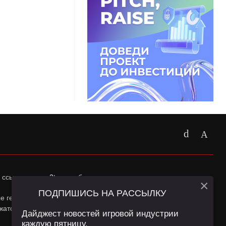
 ссылка на
app2top.ru
обязательна.
×
ПОДПИШИСЬ НА РАССЫЛКУ
ные геолокации Пользователей сайта и сервис «Яндекс
жатся в
Политике конфиденциальности
и
Пользовательском
Дайджест новостей игровой индустрии
каждую пятницу.