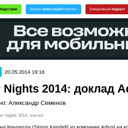
Индустрия
Запрос
инвестиций
в проект
Ежедневный
подкаст
20.05.2014 19:18
 Nights 2014: доклад A
но:
Александр Семенов
,
er Nights 2014
wnconf
а Кенделла (Simon Kendell) из компании Adjust на 