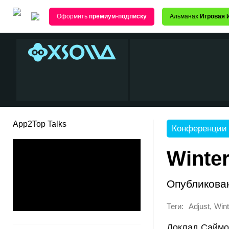
Оформить
премиум-подписку
Альманах
Игровая 
App2Top Talks
Конференции
Winter
Опубликова
Теги:
,
Adjust
Wint
Доклад Саймон