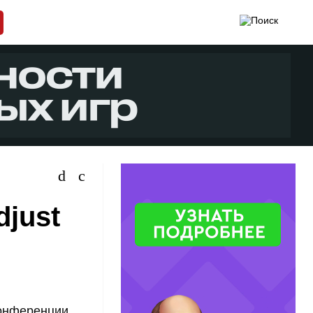
djust
конференции