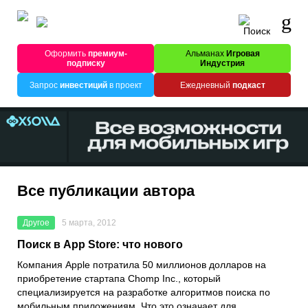
Оформить
премиум-
Альманах
Игровая
подписку
Индустрия
Запрос
инвестиций
в проект
Ежедневный
подкаст
Все публикации автора
Другое
5 марта, 2012
Поиск в App Store: что нового
Компания Apple потратила 50 миллионов долларов на
приобретение стартапа Chomp Inc., который
специализируется на разработке алгоритмов поиска по
мобильным приложениям. Что это означает для