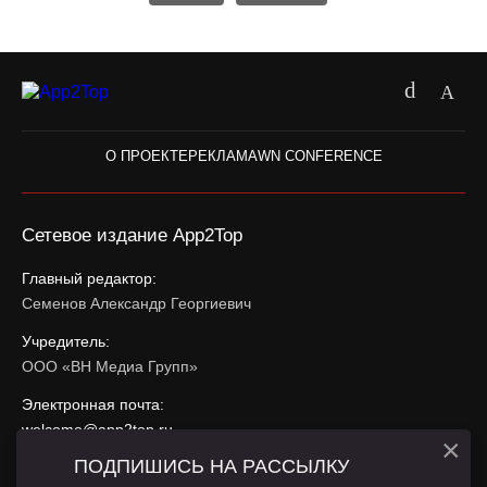
О ПРОЕКТЕ
РЕКЛАМА
WN CONFERENCE
Сетевое издание App2Top
Главный редактор:
Семенов Александр Георгиевич
Учредитель:
ООО «ВН Медиа Групп»
Электронная почта:
welcome@app2top.ru
×
ПОДПИШИСЬ НА РАССЫЛКУ
При использовании материалов активная ссылка на
app2top.ru