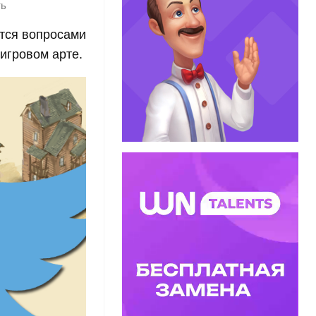
ть
ется вопросами
игровом арте.