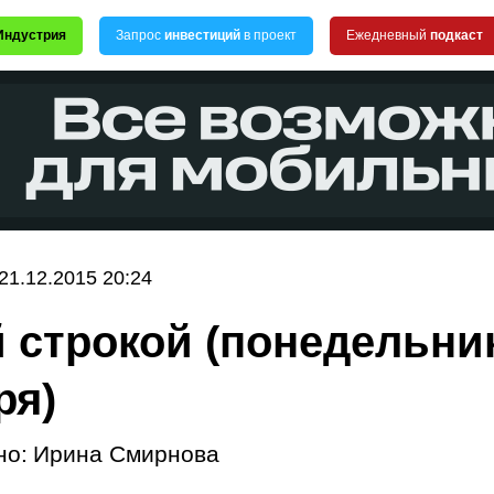
Индустрия
Запрос
инвестиций
в проект
Ежедневный
подкаст
21.12.2015 20:24
 строкой (понедельни
ря)
но:
Ирина Смирнова