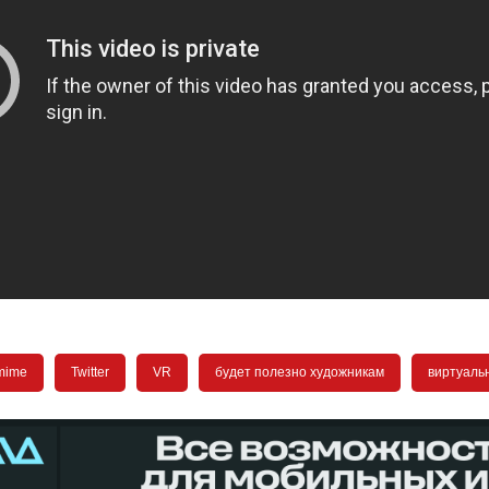
mime
Twitter
VR
будет полезно художникам
виртуаль