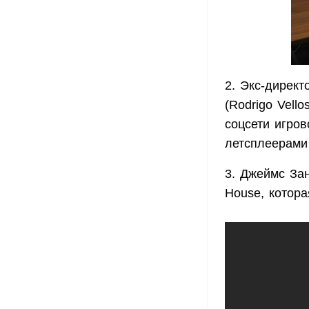
2. Экс-директ
(Rodrigo Vell
соцсети игров
летсплеерами
3. Джеймс Зан
House, котора