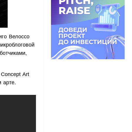
иго Велоссо
микроблоговой
ботчиками,
Concept Art
 арте.