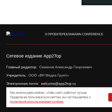
О ПРОЕКТЕ
РЕКЛАМА
WN CONFERENCE
Сетевое издание App2Top
Главный редактор:
Семенов Александр Георгиевич
Учредитель:
ООО «ВН Медиа Групп»
Электронная почта:
welcome@app2top.ru
Мы используем cookies, чтобы сайт работал лучше.
Продолжая пользоваться сайтом, вы соглашаетесь с
политикой использования cookies
.
© 2011 — 2026 App2Top