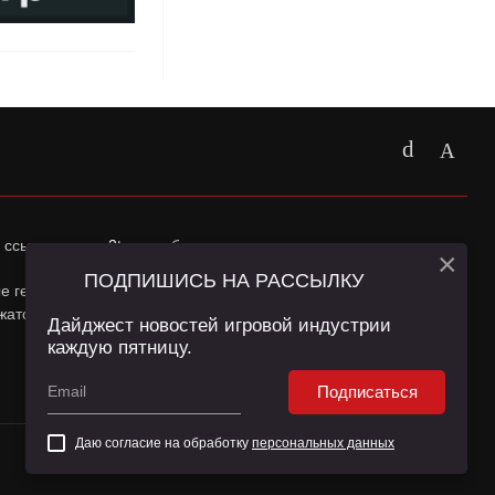
 ссылка на
app2top.ru
обязательна.
×
ПОДПИШИСЬ НА РАССЫЛКУ
ные геолокации Пользователей сайта и сервис «Яндекс
жатся в
Политике конфиденциальности
и
Пользовательском
Дайджест новостей игровой индустрии
каждую пятницу.
Подписаться
Даю согласие на обработку
персональных данных
16+