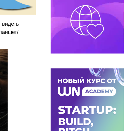
 видеть
ланшет/