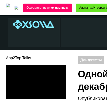
Оформить
премиум-подписку
Альманах
Игровая 
App2Top Talks
Дайджесты
Одной
декаб
Опубликова