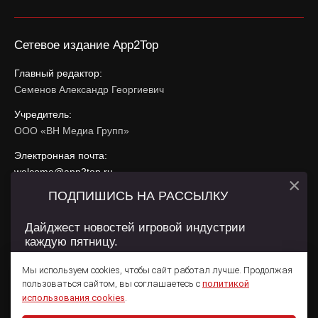
Сетевое издание App2Top
Главный редактор:
Семенов Александр Георгиевич
Учредитель:
ООО «ВН Медиа Групп»
Электронная почта:
welcome@app2top.ru
×
ПОДПИШИСЬ НА РАССЫЛКУ
При использовании материалов активная ссылка на
app2top.ru
обязательна.
Дайджест новостей игровой индустрии
каждую пятницу.
Сайт использует IP адреса, cookie, данные геолокации
Пользователей сайта и сервис «Яндекс Метрика». Условия
Мы используем cookies, чтобы сайт работал лучше. Продолжая
использования содержатся в
Политике конфиденциальности
и
пользоваться сайтом, вы соглашаетесь с
политикой
Пользовательском соглашении
.
Подписаться
использования cookies
.