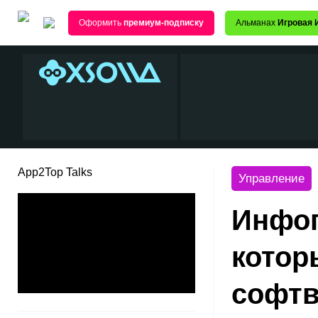
Оформить
премиум-подписку
Альманах
Игровая 
App2Top Talks
Управление
Инфог
котор
софтв