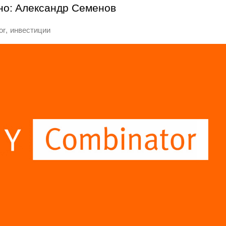
но:
Александр Семенов
,
or
инвестиции