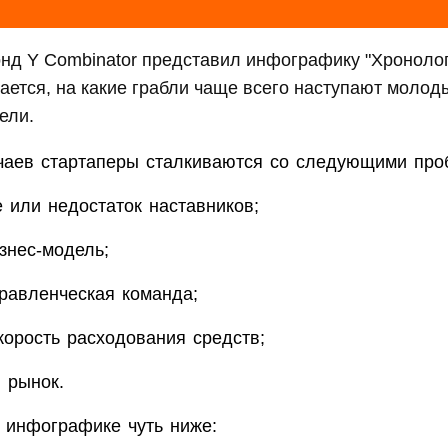
нд Y Combinator представил инфографику "Хронолог
ается, на какие грабли чаще всего наступают молоды
ели.
учаев стартаперы сталкиваются со следующими про
е или недостаток наставников;
знес-модель;
равленческая команда;
корость расходования средств;
 рынок.
 инфографике чуть ниже: