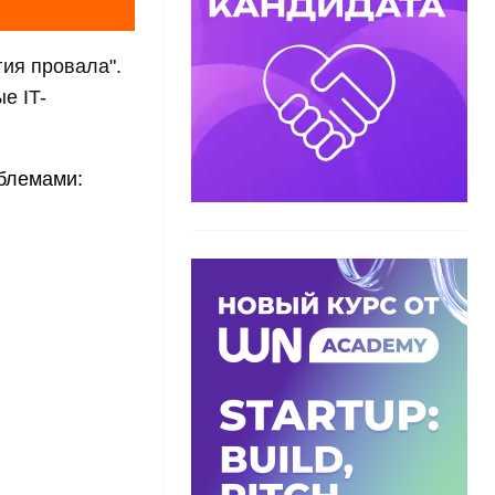
ия провала".
е IT-
блемами: