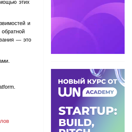
омощью этих
звимостей и
 обратной
ования — это
ами.
tform.
тлов