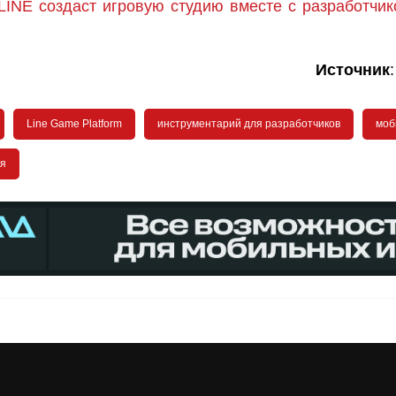
LINE создаст игровую студию вместе с разработчи
Источник
Line Game Platform
инструментарий для разработчиков
моб
я