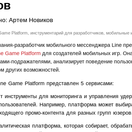
ов
но:
Артем Новиков
,
,
Game Platform
инструментарий для разработчиков
мобильные 
пания-разработчик мобильного мессенджера Line пр
ne Game Platform
для создателей мобильных игр. Он
рами-подражателями, анализирует поведение пользо
м других возможностей.
ine Game Platform представлен 5 сервисами:
т инструменты для мониторинга и управления уде
пользователей. Например, платформа может выбира
ходящего промо-контента для разных групп юзеров
литическая платформа, которая собирает, обрабат