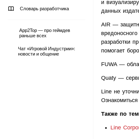
и визуализир
Словарь разработчика
данных издате
AIR — защитн
App2Top — про геймдев
вредоносного
раньше всех
разработки п
Чат «Игровой Индустрии»:
помогает боро
новости и общение
FUWA — облач
Quaty — серв
Line не уточн
Ознакомиться
Также по тем
Line Corp