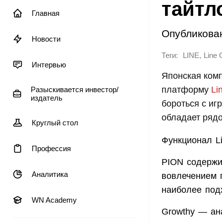
тайтл
Главная
Опубликова
Новости
Теги:
,
LINE
Line 
Интервью
Японская ком
платформу
Li
Разыскивается инвестор/
издатель
бороться с иг
обладает рядо
Круглый стол
Функционал L
Профессия
PION содержи
Аналитика
вовлечением 
наиболее под
WN Academy
Growthy — ана