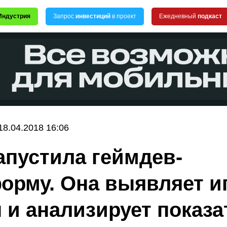
Индустрия
Запрос
инвестиций
в проект
Ежедневный
подкаст
18.04.2018 16:06
запустила геймдев-
орму. Она выявляет и
 и анализирует показа