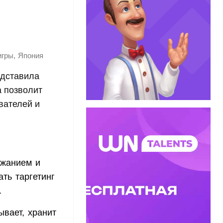
,
игры
Япония
едставила
а позволит
вателей и
ржанием и
ть таргетинг
.
ывает, хранит