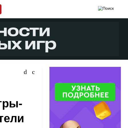
гры-
тели