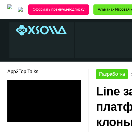
Оформить
премиум-подписку
Альманах
Игровая 
App2Top Talks
Разработка
Line 
платф
клоны