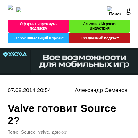
Оформить
премиум-
Альманах
Игровая
подписку
Индустрия
Запрос
инвестиций
в проект
Ежедневный
подкаст
07.08.2014 20:54
Александр Семенов
Valve готовит Source
2?
Теги:
,
,
Source
valve
движки