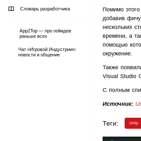
Словарь разработчика
Помимо этого 
добавив фичу
нескольких ст
App2Top — про геймдев
времени, а та
раньше всех
помощью котор
Чат «Игровой Индустрии»:
окружение.
новости и общение
Также появил
Visual Studio
С полным спи
Источник:
Un
Теги:
Unity