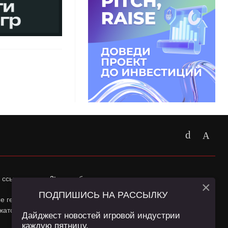
 ссылка на
app2top.ru
обязательна.
×
ПОДПИШИСЬ НА РАССЫЛКУ
ные геолокации Пользователей сайта и сервис «Яндекс
жатся в
Политике конфиденциальности
и
Пользовательском
Дайджест новостей игровой индустрии
каждую пятницу.