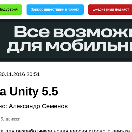
Индустрия
Запрос
инвестиций
в проект
Ежедневный
подкаст
30.11.2016 20:51
 Unity 5.5
но:
Александр Семенов
,
 5
движки
а для разработчиков новая версия игрового движка U