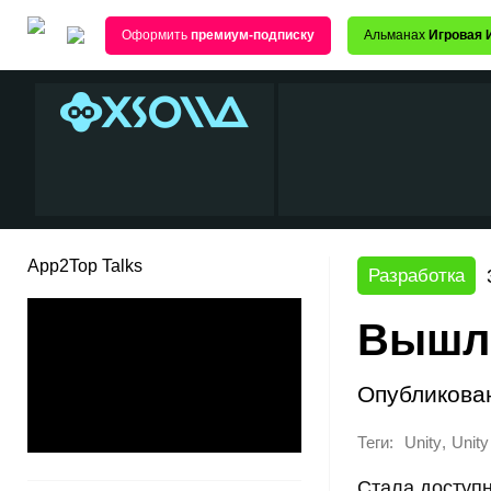
Оформить
премиум-подписку
Альманах
Игровая 
App2Top Talks
Разработка
Вышла
Опубликова
Теги:
,
Unity
Unity
Стала доступн