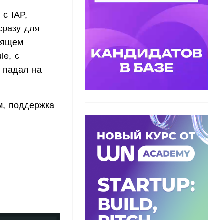
с IAP,
сразу для
тоящем
le, с
ц падал на
м, поддержка