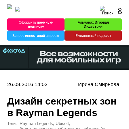
Оформить
премиум-
Альманах
Игровая
подписку
Индустрия
Запрос
инвестиций
в проект
Ежедневный
подкаст
26.08.2016 14:02
Ирина Смирнова
Дизайн секретных зон
в Rayman Legends
Теги:
,
,
Rayman Legends
Ubisoft
,
будет полезно разработчикам
геймдизайн