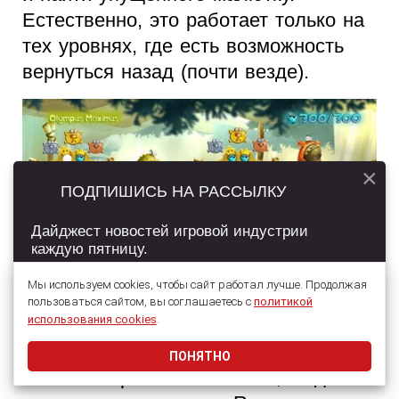
Естественно, это работает только на
тех уровнях, где есть возможность
вернуться назад (почти везде).
×
ПОДПИШИСЬ НА РАССЫЛКУ
Дайджест новостей игровой индустрии
каждую пятницу.
Мы используем cookies, чтобы сайт работал лучше. Продолжая
пользоваться сайтом, вы соглашаетесь с
политикой
Подписаться
использования cookies
.
Вот так Rayman Legends и делает
процесс поиска сотен малюток таким
ПОНЯТНО
Даю согласие на обработку
персональных данных
легким и приятным. Помню, когда