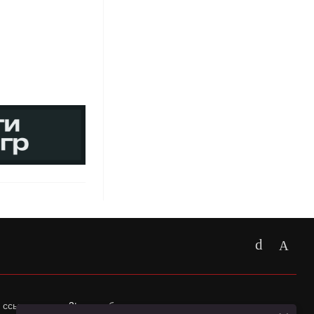
 ссылка на
app2top.ru
обязательна.