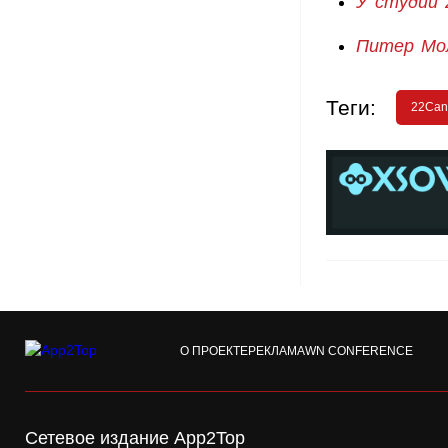
У студии 
Питер Мо
Теги:
22Can
О ПРОЕКТЕ
РЕКЛАМА
WN CONFERENCE
Сетевое издание App2Top