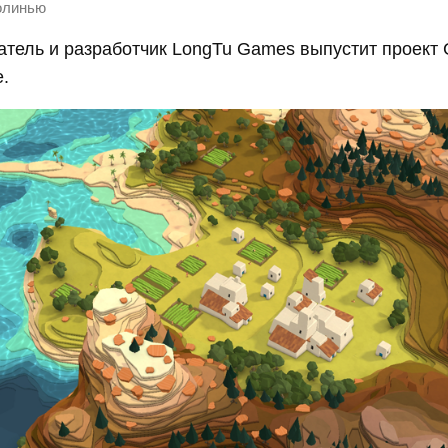
линью
атель и разработчик LongTu Games выпустит проект 
е.