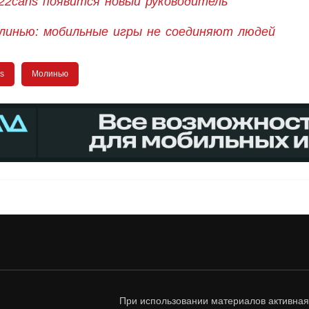
22cans появится новый руководитель
линью: мобильные игры не соединяют людей
s
Молинью
При использовании материалов активная