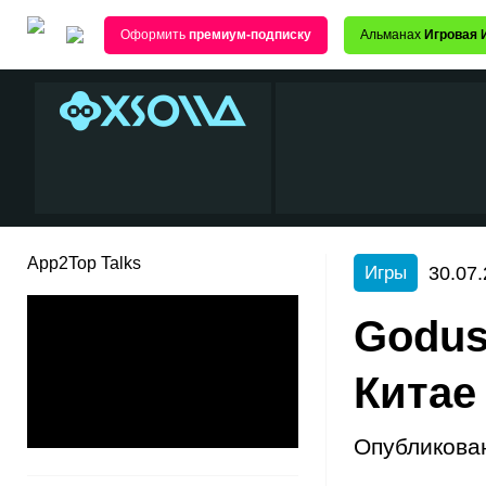
Оформить
премиум-подписку
Альманах
Игровая 
App2Top Talks
30.07.
Игры
Godus
Китае
Опубликова