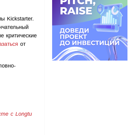
Kickstarter.
ончательный
е критические
азаться
от
ловно-
те с Longtu