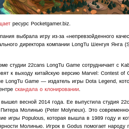
щает
ресурс Pocketgamer.biz.
пания выбрала игру из-за «непревзойденного качес
ального директора компании LongTu Шенгуя Янга (
оме студии 22cans LongTu Game сотрудничает с Ka
вят к выходу китайскую версию Marvel: Contest of 
не LongTu Game — издатель игры Dota Legend, кот
центре
скандала о клонировании
.
 вышел весной 2014 года. Ее выпустила студия 22
 Питера Молинью (Peter Molyneux). Это современно
ие игры Populous, которая вышла в 1989 году и ко
ярности Молинью. Игрок в Godus помогает народу 