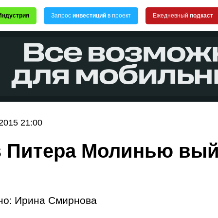
Индустрия
Запрос
инвестиций
в проект
Ежедневный
подкаст
2015 21:00
 Питера Молинью вый
но:
Ирина Смирнова