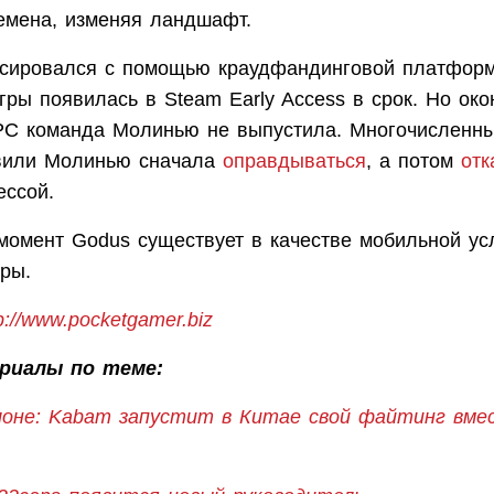
емена, изменяя ландшафт.
сировался с помощью краудфандинговой платформы 
гры появилась в Steam Early Access в срок. Но ок
PC команда Молинью не выпустила. Многочисленны
вили Молинью сначала
оправдываться
, а потом
отк
ессой.
момент Godus существует в качестве мобильной ус
ры.
p://www.pocketgamer.biz
риалы по теме:
лоне: Kabam запустит в Китае свой файтинг вмес