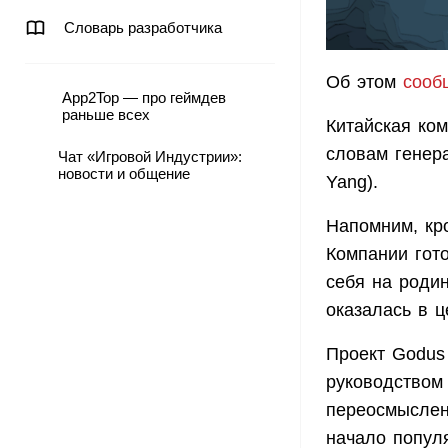
Словарь разработчика
Об этом
сооб
App2Top — про геймдев
раньше всех
Китайская ком
словам генер
Чат «Игровой Индустрии»:
новости и общение
Yang).
Напомним, кр
Компании гото
себя на роди
оказалась в 
Проект Godus
руководством
переосмыслен
начало попул