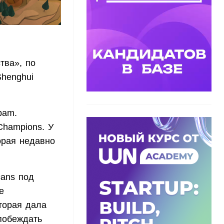
тва», по
Shenghui
bam.
Champions. У
орая недавно
cans под
е
торая дала
побеждать