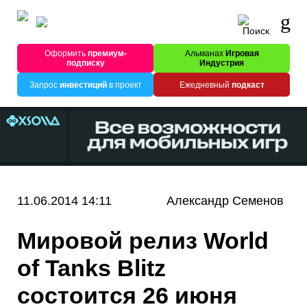
Оформить
премиум-
Альманах
Игровая
подписку
Индустрия
Запрос
инвестиций
в проект
Ежедневный
подкаст
11.06.2014 14:11
Александр Семенов
Мировой релиз World
of Tanks Blitz
состоится 26 июня