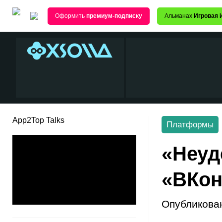
Оформить
премиум-подписку
Альманах
Игровая 
App2Top Talks
Платформы
«Неуд
«ВКон
Опубликова