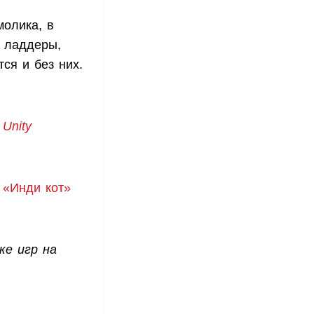
молика, в
е ладдеры,
ся и без них.
Unity
 «Инди кот»
ке игр на