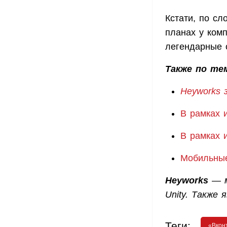
Кстати, по сл
планах у ком
легендарные с
Также по те
Heyworks 
В рамках 
В рамках 
Мобильные
Heyworks
— м
Unity. Также
Теги:
«Вкон