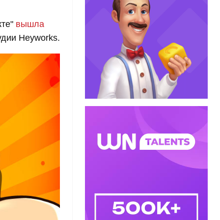
кте"
вышла
тудии Heyworks.