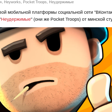
,
,
,
»
Heyworks
Pocket Troops
Неудержимые
овой мобильной платформы социальной сети "ВКонта
"
Неудержимые
" (они же Pocket Troops) от минской с