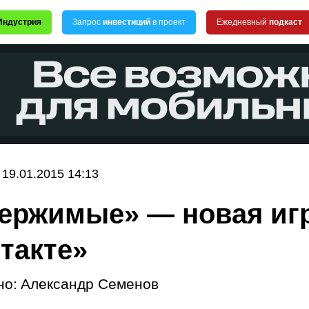
Индустрия
Запрос
инвестиций
в проект
Ежедневный
подкаст
19.01.2015 14:13
ержимые» — новая иг
такте»
но:
Александр Семенов