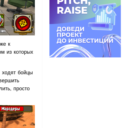
же к
ом из которых
а ходят бойцы
овершить
лить, просто