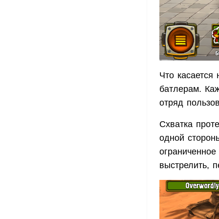
Что касается 
батлерам. Ка
отряд пользов
Cхватка прот
одной сторон
ограниченное 
выстрелить, 