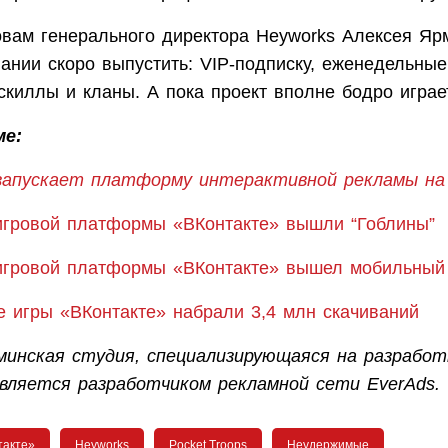
овам генерального директора Heyworks Алексея Яр
пании скоро выпустить: VIP-подписку, еженедельны
киллы и кланы. А пока проект вполне бодро играет
ме:
запускает платформу интерактивной рекламы на 
игровой платформы «ВКонтакте» вышли “Гоблины”
игровой платформы «ВКонтакте» вышел мобильный
 игры «ВКонтакте» набрали 3,4 млн скачиваний
инская студия, специализирующаяся на разработ
 является разработчиком рекламной сети EverAds.
такте»
Heyworks
Pocket Troops
Неудержимые