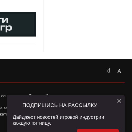
 ссылка на
app2top.ru
обязательна.
×
ПОДПИШИСЬ НА РАССЫЛКУ
ные геолокации Пользователей сайта и сервис «Яндекс
жатся в
Политике конфиденциальности
и
Пользовательском
Дайджест новостей игровой индустрии
каждую пятницу.