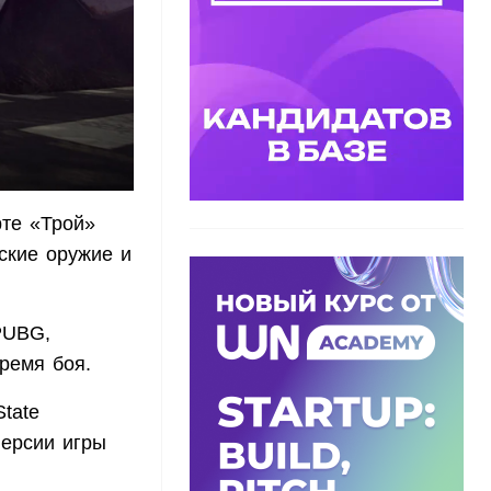
рте «Трой»
еские оружие и
PUBG,
ремя боя.
tate
ерсии игры
я