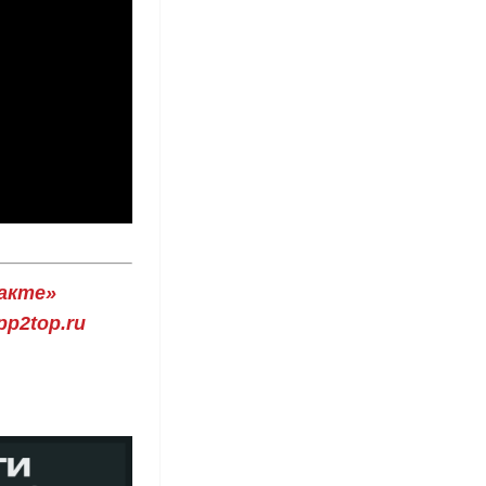
акте»
p2top.ru