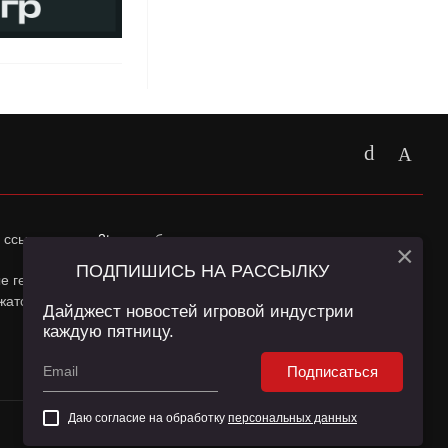
 ссылка на
app2top.ru
обязательна.
×
ПОДПИШИСЬ НА РАССЫЛКУ
ные геолокации Пользователей сайта и сервис «Яндекс
жатся в
Политике конфиденциальности
и
Пользовательском
Дайджест новостей игровой индустрии
каждую пятницу.
Подписаться
Даю согласие на обработку
персональных данных
16+