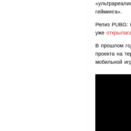
«ультрареали
гейминга».
Релиз PUBG: N
уже
открылас
В прошлом г
проекта на т
мобильной игр