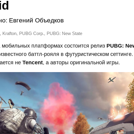
id
но:
Евгений Объедков
,
,
,
Krafton
PUBG Corp.
PUBG: New State
а мобильных платформах состоится релиз
PUBG: New
звестного баттл-рояля в футуристическом сеттинге.
ается не
Tencent
, а авторы оригинальной игры.