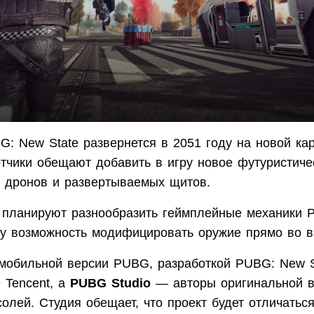
G: New State развернется в 2051 году на новой ка
ботчики обещают добавить в игру новое футуристич
е дронов и развертываемых щитов.
 планируют разнообразить геймплейные механики 
ру возможность модифицировать оружие прямо во в
 мобильной версии PUBG, разработкой PUBG: New S
 Tencent, а
PUBG Studio
— авторы оригинальной в
олей. Студия обещает, что проект будет отличатьс