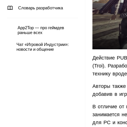
Словарь разработчика
App2Top — про геймдев
раньше всех
Чат «Игровой Индустрии»:
новости и общение
Действие PUB
(Troi). Разра
технику врод
Авторы также
добавив в иг
В отличие от
занимается не
для PC и конс