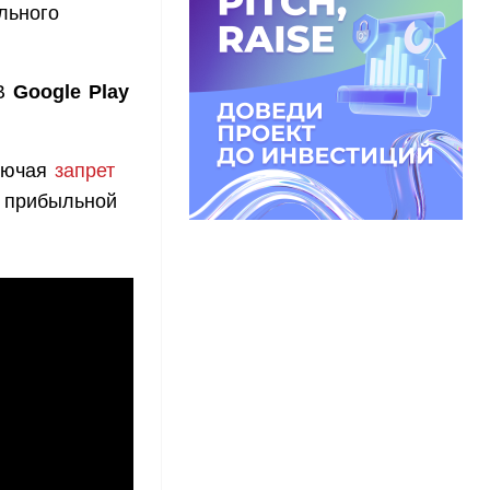
льного
 В
Google Play
ключая
запрет
 прибыльной