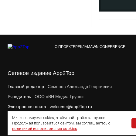
О ПРОЕКТЕ
РЕКЛАМА
WN CONFERENCE
Сетевое издание App2Top
Главный редактор:
Семенов Александр Георгиевич
Учредитель:
ООО «ВН Медиа Групп»
Электронная почта:
welcome@app2top.ru
Мы используем cookies, чтобы сайт работал лучше.
Продолжая пользоваться сайтом, вы соглашаетесь с
политикой использования cookies
.
© 2011 — 2026 App2Top