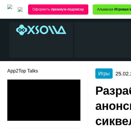
Оформить
премиум-подписку
Альманах
Игровая 
App2Top Talks
25.02.
Игры
Разра
анонс
сикве