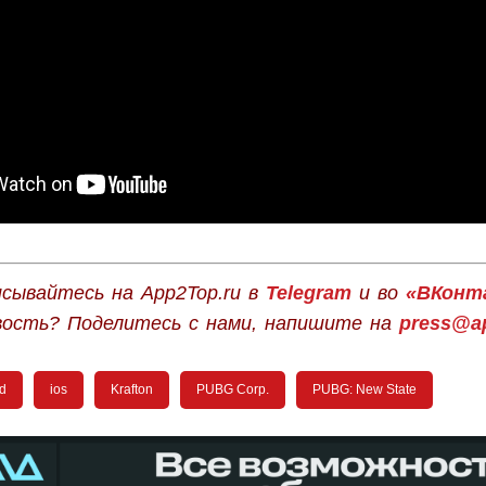
сывайтесь на App2Top.ru в
Telegram
и во
«ВКонт
вость? Поделитесь с нами, напишите на
press@ap
d
ios
Krafton
PUBG Corp.
PUBG: New State