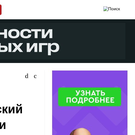
ский
и