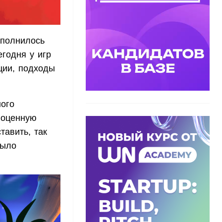
сполнилось
егодня у игр
ции, подходы
ного
ноценную
тавить, так
было