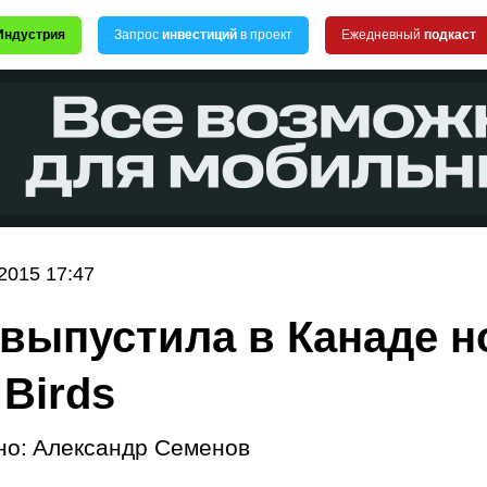
Индустрия
Запрос
инвестиций
в проект
Ежедневный
подкаст
2015 17:47
 выпустила в Канаде 
 Birds
но:
Александр Семенов