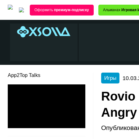
Оформить
премиум-подписку
Альманах
Игровая 
App2Top Talks
10.03.
Игры
Rovio
Angry
Опубликова