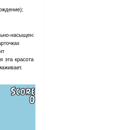
ождение);
льно-насыщен:
арточках
ит
я эта красота
маживает.