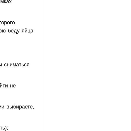
амках
торого
ою беду яйца
ы сниматься
йти не
ми выбираете,
ть);