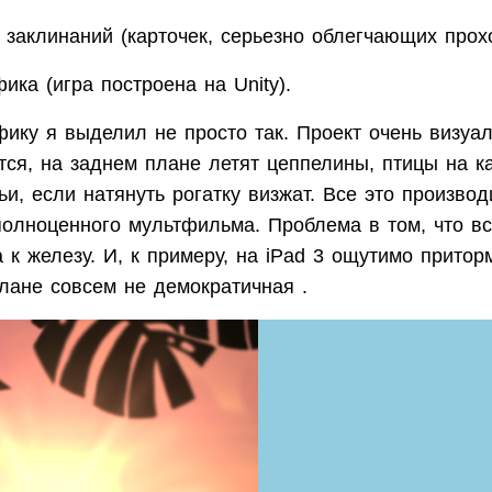
 заклинаний (карточек, серьезно облегчающих прох
ика (игра построена на Unity).
фику я выделил не просто так. Проект очень визуа
ся, на заднем плане летят цеппелины, птицы на к
ьи, если натянуть рогатку визжат. Все это производ
полноценного мультфильма. Проблема в том, что вс
 к железу. И, к примеру, на iPad 3 ощутимо притор
лане совсем не демократичная .