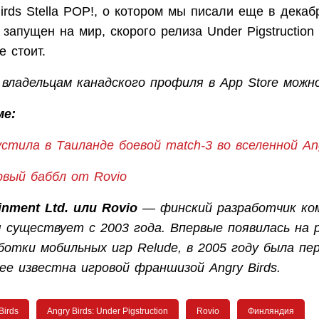
irds Stella POP!, о котором мы писали еще в декаб
 запущен на мир, скорого релиза Under Pigstruction
е стоит.
 владельцам канадского профиля в App Store мож
ме:
устила в Таиланде боевой match-3 во вселенной Ang
вый баббл от Rovio
inment Ltd. или Rovio
— финский разработчик ко
я существует с 2003 года. Впервые появилась на 
ботки мобильных игр Relude, в 2005 году была пе
ее известна игровой франшизой Angry Birds.
Birds
Angry Birds: Under Pigstruction
Rovio
Финляндия