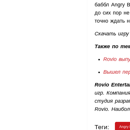
баббл Angry B
до сих пор не
точно ждать н
Скачать игру
Также по те
Rovio вып
Вышел пер
Rovio Enterta
игр. Компани
студия разра
Rovio. Наибол
Теги:
Angry 