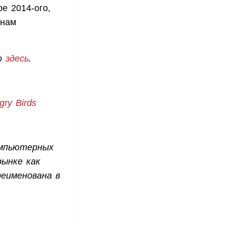
ре 2014-ого,
 нам
но
здесь
.
ry Birds
мпьютерных
рынке как
реименована в