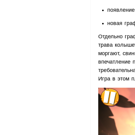
появление
новая граф
Отдельно гра
трава колышет
моргают, свин
впечатление 
требовательна
Игра в этом п