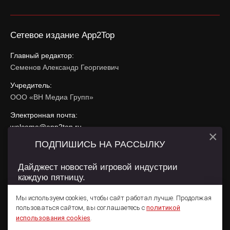
Сетевое издание App2Top
Главный редактор:
Семенов Александр Георгиевич
Учредитель:
ООО «ВН Медиа Групп»
Электронная почта:
welcome@app2top.ru
×
ПОДПИШИСЬ НА РАССЫЛКУ
При использовании материалов активная ссылка на
app2top.ru
обязательна.
Дайджест новостей игровой индустрии
каждую пятницу.
Сайт использует IP адреса, cookie, данные геолокации
Пользователей сайта и сервис «Яндекс Метрика». Условия
Мы используем cookies, чтобы сайт работал лучше. Продолжая
использования содержатся в
Политике конфиденциальности
и
пользоваться сайтом, вы соглашаетесь с
политикой
Пользовательском соглашении
.
Подписаться
использования cookies
.