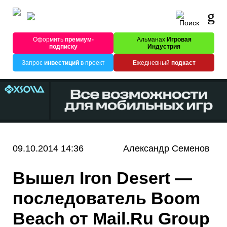
Оформить
премиум-
Альманах
Игровая
подписку
Индустрия
Запрос
инвестиций
в проект
Ежедневный
подкаст
09.10.2014 14:36
Александр Семенов
Вышел Iron Desert —
последователь Boom
Beach от Mail.Ru Group