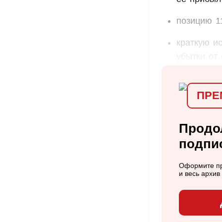
позицию 11
краткую и
убытки от 
ПРЕ
Продо
подпи
Оформите пр
и весь архи