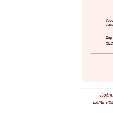
Уров
высо
Сер
CEO
Подпи
Есть но