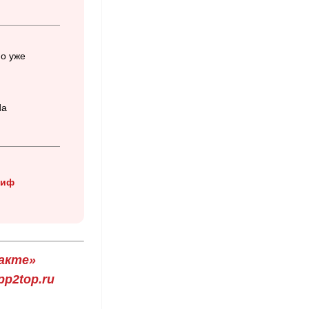
о уже
da
риф
акте»
p2top.ru