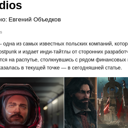
udios
но:
Евгений Объедков
os
s — одна из самых известных польских компаний, кото
ostpunk и издает инди-тайтлы от сторонних разработ
тся на распутье, столкнувшись с рядом финансовых
оказалась в текущей точке — в сегодняшней статье.