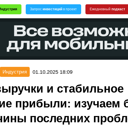
Индустрия
Запрос
инвестиций
в проект
Ежедневный
подкаст
01.10.2025 18:09
Индустрия
выручки и стабильное
ие прибыли: изучаем 
чины последних пробл