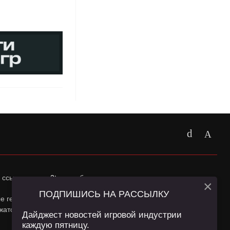
 ссылка на
app2top.ru
обязательна.
×
ПОДПИШИСЬ НА РАССЫЛКУ
ные геолокации Пользователей сайта и сервис «Яндекс
жатся в
Политике конфиденциальности
и
Пользовательском
Дайджест новостей игровой индустрии
каждую пятницу.