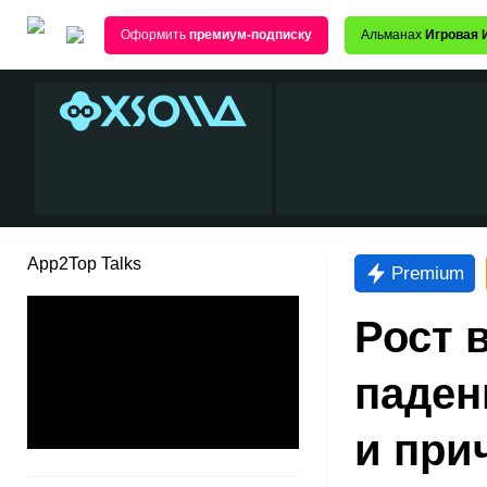
Оформить
премиум-подписку
Альманах
Игровая 
App2Top Talks
Premium
Рост 
паден
и при