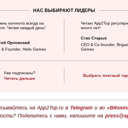
НАС ВЫБИРАЮТ ЛИДЕРЫ
ень контента всегда на
Читаю App2Top регулярн
те. Читаю каждый день!
много лет!
Стас Старых
гей Орловский
CEO & Co-founder, Briga
 & Founder, Helio Games
Games
Уже подписаны?
Выбрать платный та
Читать дальше
сывайтесь на App2Top.ru в
Telegram
и во
«ВКонт
вость? Поделитесь с нами, напишите на
press@ap