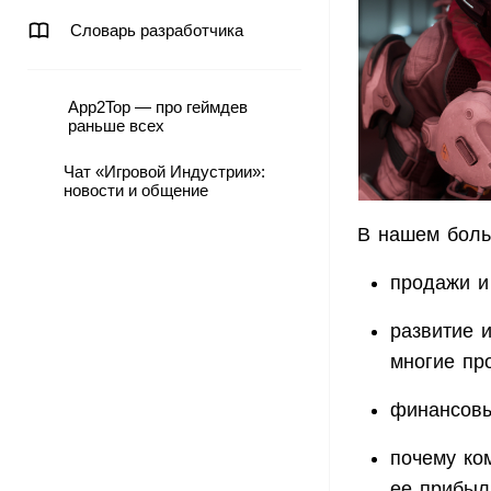
Словарь разработчика
App2Top — про геймдев
раньше всех
Чат «Игровой Индустрии»:
новости и общение
В нашем боль
продажи и 
развитие 
многие пр
финансовые
почему ко
ее прибыл