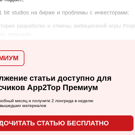
 bit studios на бирже и проблемы с инвесторами;
стория разработки и отмены амбициозной игры Proje
ее закрытия.
МИУМ
лжение статьи доступно для
счиков App2Top Премиум
обный месяц и получите 2 лонгрида в неделю
в вышедших материалов
ДОЧИТАТЬ СТАТЬЮ БЕСПЛАТНО