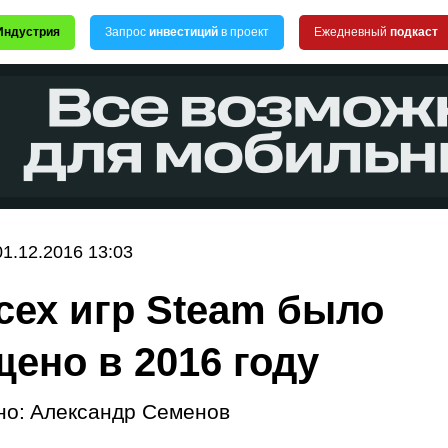
Индустрия
Запрос
инвестиций
в проект
Ежедневный
подкаст
01.12.2016 13:03
сех игр Steam было
ено в 2016 году
но:
Александр Семенов