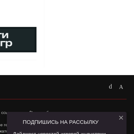
 ссылка на
app2top.ru
обязательна.
×
ПОДПИШИСЬ НА РАССЫЛКУ
ные геолокации Пользователей сайта и сервис «Яндекс
жатся в
Политике конфиденциальности
и
Пользовательском