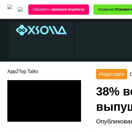
Оформить
премиум-подписку
Альманах
Игровая 
App2Top Talks
Индустрия
38% в
выпущ
Опубликова