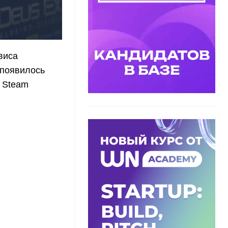
виса
 появилось
 Steam