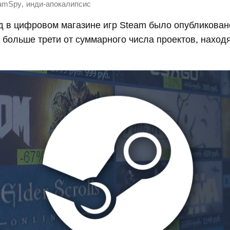
,
amSpy
инди-апокалипсис
д в цифровом магазине игр Steam было опубликован
о больше трети от суммарного числа проектов, наход