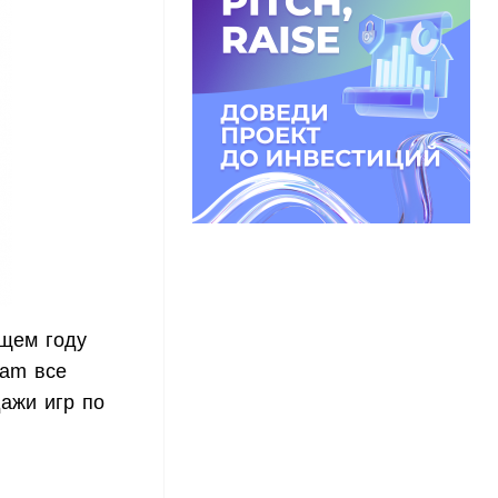
ущем году
eam все
дажи игр по