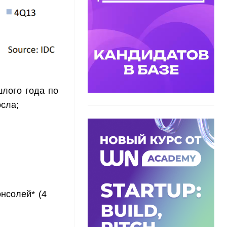
шлого года по
сла;
нсолей* (4