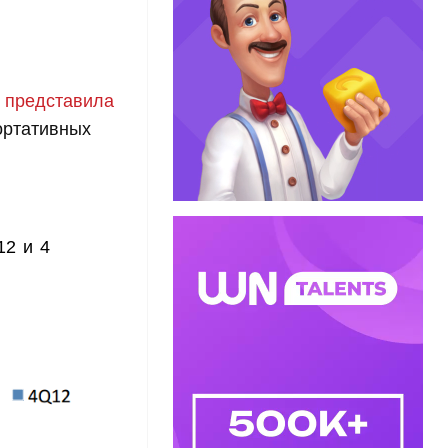
м
представила
ортативных
12 и 4