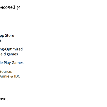
онсолей (4
аза;