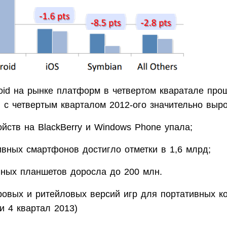
oid на рынке платформ в четвертом кваратале про
 с четвертым кварталом 2012-ого значительно выро
ойств на BlackBerry и Windows Phone упала;
ивных смартфонов достигло отметки в 1,6 млрд;
вных планшетов доросла до 200 млн.
ровых и ритейловых версий игр для портативных ко
и 4 квартал 2013)