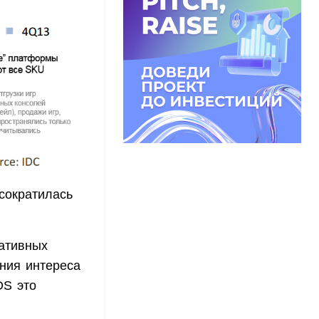
сократилась
ативных
ения интереса
DS это