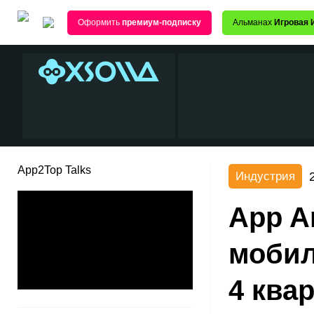
Оформить
премиум-подписку
Альманах
Игровая 
App2Top Talks
Индустрия
App A
мобил
4 ква