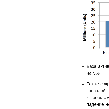
База акти
на 3%;
Также сок
консолей 
к проекта
падение н