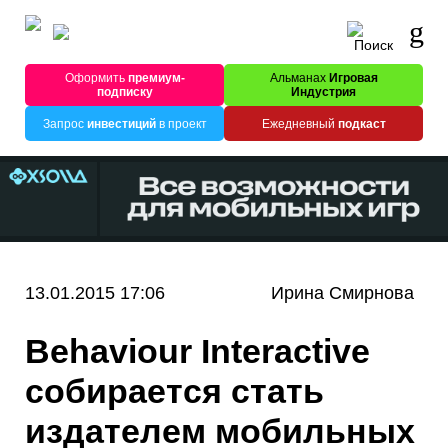
Оформить
премиум-
Альманах
Игровая
подписку
Индустрия
Запрос
инвестиций
в проект
Ежедневный
подкаст
13.01.2015 17:06
Ирина Смирнова
Behaviour Interactive
собирается стать
издателем мобильных